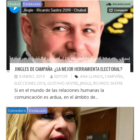
Chubut
Destacado
JINGLES DE CAMPAÑA: ¿LA MEJOR HERRAMIENTA ELECTORAL?
8 ENERO, 2019
EDITOR
ANA LLANOS
,
CAMPAÑA
,
ELECCIONES 2019
,
GUSTAVO SASTRE
,
JINGLE
,
RICARDO SASTRE
Si en el mundo de las relaciones humanas la
comunicación es ardua, en el ámbito de...
Comodoro
Destacado