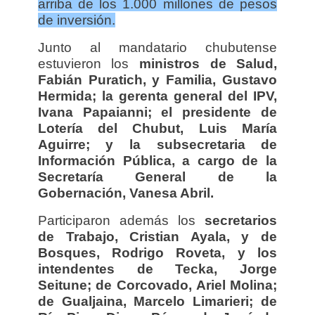
arriba de los 1.000 millones de pesos
de inversión.
Junto al mandatario chubutense
estuvieron los
ministros de Salud,
Fabián Puratich, y Familia, Gustavo
Hermida; la gerenta general del IPV,
Ivana Papaianni; el presidente de
Lotería del Chubut, Luis María
Aguirre; y la subsecretaria de
Información Pública, a cargo de la
Secretaría General de la
Gobernación, Vanesa Abril.
Participaron además los
secretarios
de Trabajo, Cristian Ayala, y de
Bosques, Rodrigo Roveta, y los
intendentes de Tecka, Jorge
Seitune; de Corcovado, Ariel Molina;
de Gualjaina, Marcelo Limarieri; de