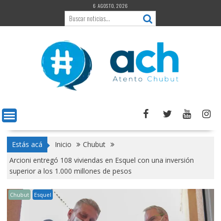
Saltar
6 AGOSTO, 2026
al
contenido
Estás acá
Inicio
Chubut
Arcioni entregó 108 viviendas en Esquel con una inversión
superior a los 1.000 millones de pesos
Chubut
Esquel