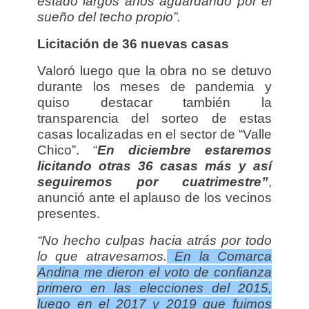
estado largos años aguardando por el
sueño del techo propio”.
Licitación de 36 nuevas casas
Valoró luego que la obra no se detuvo
durante los meses de pandemia y
quiso destacar también la
transparencia del sorteo de estas
casas localizadas en el sector de “Valle
Chico”. “
En diciembre estaremos
licitando otras 36 casas más y así
seguiremos por cuatrimestre”
,
anunció ante el aplauso de los vecinos
presentes.
“No hecho culpas hacia atrás por todo
lo que atravesamos.
En la Comarca
Andina me dieron el voto de confianza
primero en las elecciones del 2015,
luego en el 2017 y 2019 que fuimos