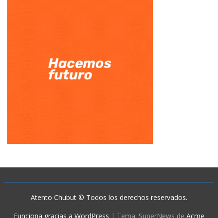
Atento Chubut © Todos los derechos reservados.
Funciona gracias a WordPress
|
Tema: SuperNews de
Acme