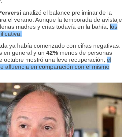
.
Perversi
analizó el balance preliminar de la
ara el verano. Aunque la temporada de avistaje
lenas madres y crías todavía en la bahía,
los
ficativa.
ada ya había comenzado con cifras negativas,
s en general y un
42%
menos de personas
ue octubre mostró una leve recuperación,
el
 afluencia en comparación con el mismo