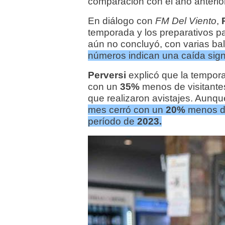
comparación con el año anterior
En diálogo con
FM Del Viento
,
temporada y los preparativos p
aún no concluyó, con varias bal
números indican una caída signi
Perversi
explicó que la tempor
con un
35%
menos de visitante
que realizaron avistajes. Aunq
mes cerró con un
20%
menos de
período de
2023.