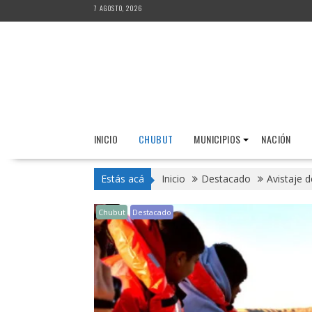
Saltar
7 AGOSTO, 2026
al
contenido
INICIO
CHUBUT
MUNICIPIOS
NACIÓN
Estás acá
Inicio
Destacado
Avistaje 
Chubut
Destacado