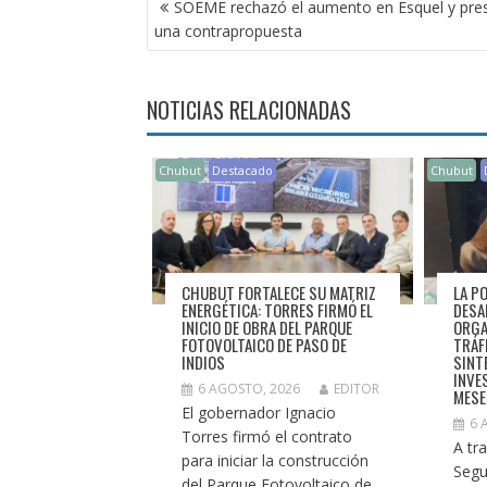
SOEME rechazó el aumento en Esquel y pre
DE
una contrapropuesta
ENTRADAS
NOTICIAS RELACIONADAS
Chubut
Destacado
Chubut
CHUBUT FORTALECE SU MATRIZ
LA P
ENERGÉTICA: TORRES FIRMÓ EL
DESA
INICIO DE OBRA DEL PARQUE
ORGA
FOTOVOLTAICO DE PASO DE
TRÁF
INDIOS
SINT
INVE
6 AGOSTO, 2026
EDITOR
MESE
El gobernador Ignacio
6 
Torres firmó el contrato
A tr
para iniciar la construcción
Segur
del Parque Fotovoltaico de