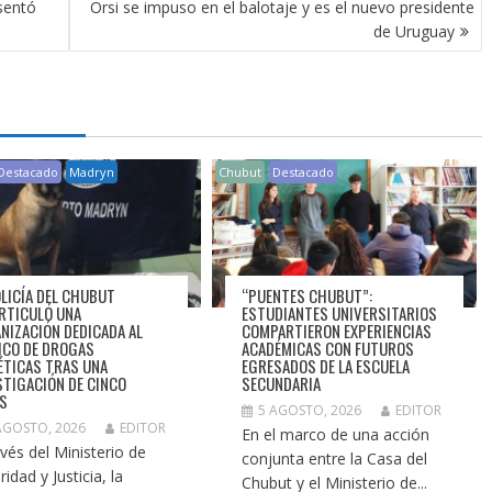
sentó
Orsi se impuso en el balotaje y es el nuevo presidente
de Uruguay
Destacado
Madryn
Chubut
Destacado
OLICÍA DEL CHUBUT
“PUENTES CHUBUT”:
RTICULÓ UNA
ESTUDIANTES UNIVERSITARIOS
NIZACIÓN DEDICADA AL
COMPARTIERON EXPERIENCIAS
ICO DE DROGAS
ACADÉMICAS CON FUTUROS
ÉTICAS TRAS UNA
EGRESADOS DE LA ESCUELA
STIGACIÓN DE CINCO
SECUNDARIA
S
5 AGOSTO, 2026
EDITOR
AGOSTO, 2026
EDITOR
En el marco de una acción
avés del Ministerio de
conjunta entre la Casa del
idad y Justicia, la
Chubut y el Ministerio de...