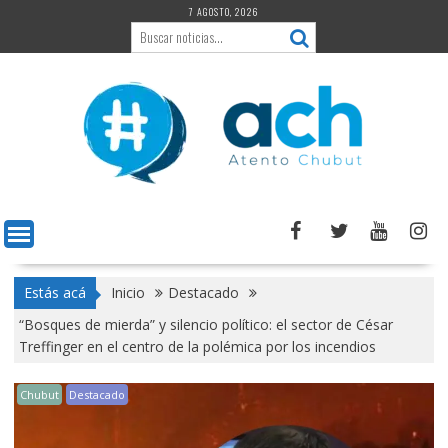
Saltar
7 AGOSTO, 2026
al
contenido
Estás acá
Inicio
Destacado
“Bosques de mierda” y silencio político: el sector de César
Treffinger en el centro de la polémica por los incendios
Chubut
Destacado