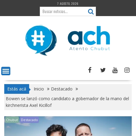
Saltar
7 AGOSTO, 2026
al
contenido
Estás acá
Inicio
Destacado
Bowen se lanzó como candidato a gobernador de la mano del
kirchnerista Axel Kicillof
Chubut
Destacado