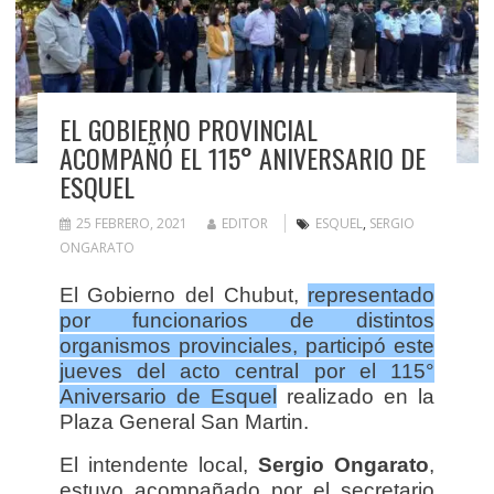
EL GOBIERNO PROVINCIAL
ACOMPAÑÓ EL 115° ANIVERSARIO DE
ESQUEL
25 FEBRERO, 2021
EDITOR
ESQUEL
,
SERGIO
ONGARATO
El Gobierno del Chubut,
representado
por funcionarios de distintos
organismos provinciales, participó este
jueves del acto central por el 115°
Aniversario de Esquel
realizado en la
Plaza General San Martin.
El intendente local,
Sergio Ongarato
,
estuvo acompañado por el secretario