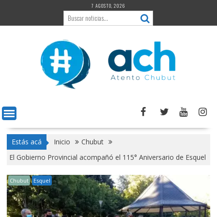
Saltar
7 AGOSTO, 2026
al
contenido
Estás acá
Inicio
Chubut
El Gobierno Provincial acompañó el 115° Aniversario de Esquel
Chubut
Esquel