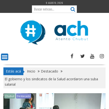
Saltar
9 AGOSTO, 2026
al
contenido
Estás acá
Inicio
Destacado
El gobierno y los sindicatos de la Salud acordaron una suba
salarial
Chubut
Destacado