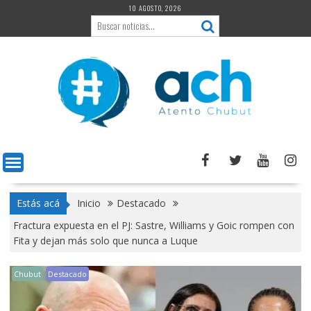
Saltar
10 AGOSTO, 2026
al
contenido
Estás acá
Inicio
Destacado
Fractura expuesta en el PJ: Sastre, Williams y Goic rompen con
Fita y dejan más solo que nunca a Luque
Chubut
Destacado