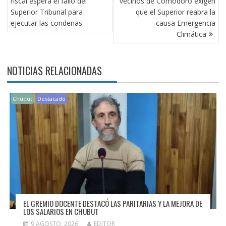
fiscal espera el fallo del
vecinos de Comodoro exigen
ENTRADAS
Superior Tribunal para
que el Superior reabra la
ejecutar las condenas
causa Emergencia
Climática
NOTICIAS RELACIONADAS
Chubut
Destacado
EL GREMIO DOCENTE DESTACÓ LAS PARITARIAS Y LA MEJORA DE
LOS SALARIOS EN CHUBUT
9 AGOSTO, 2026
EDITOR