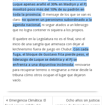
Luque apenas arañó el 30% en Madryn y el PJ
movilizó poco más del 10% de su padrón en
toda la provincia.
El mensaje de los que se van es
claro:
no quieren un peronismo subordinado a la
agenda nacional,
ni seguir atados a un liderazgo
que no logra contener ni siquiera a los propios.
El quiebre en la Legislatura no es el final, sino el
inicio de una sangría que amenaza con dejar al
kirchnerismo fuera de juego en Chubut.
Con cada
fuga, el bloque de Gustavo Fita pierde peso, el
liderazgo de Luque se debilita y el PJ se
enfrenta a una disyuntiva incómoda:
renovarse
para recuperar terreno o resignarse a mirar desde la
tribuna cómo otros ocupan el lugar que dejaron
vacío.
NAVEGACIÓN
Emergencia Climática: El
Ocho años sin Justicia:
DE