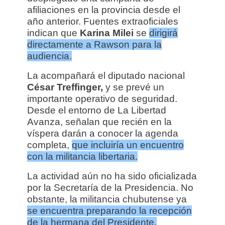
afiliaciones en la provincia desde el
año anterior. Fuentes extraoficiales
indican que
Karina Milei
se
dirigirá
directamente a Rawson para la
audiencia.
La acompañará el diputado nacional
César Treffinger,
y se prevé un
importante operativo de seguridad.
Desde el entorno de La Libertad
Avanza, señalan que recién en la
víspera darán a conocer la agenda
completa,
que incluiría un encuentro
con la militancia libertaria.
La actividad aún no ha sido oficializada
por la Secretaría de la Presidencia. No
obstante, la militancia chubutense ya
se encuentra preparando la recepción
de la hermana del Presidente.