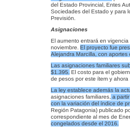
del Estado Provincial, Entes Au
Sociedades del Estado y para lo
Previsión.
Asignaciones
El aumento entrará en vigencia 
noviembre.
El proyecto fue pre
Alejandra Marcilla, con aportes 
Las asignaciones familiares su
$1.395.
El costo para el gobier
de pesos por este ítem y ahora
La ley establece además la act
asignaciones familiares,
a parti
con la variación del índice de 
Región Patagonia) publicado p
correspondiente al mes de Ene
congelados desde el 2016.