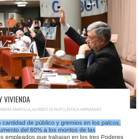
Y VIVIENDA
JANDRA MARCILLA
,
ALFREDO DI FILIPO
,
ESTELA HERNÁNDEZ
 cantidad de público y gremios en los palcos,
umento del 60% a los montos de las
os empleados que trabajan en los tres Poderes