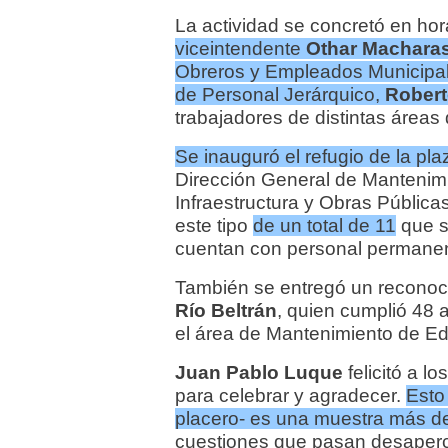
La actividad se concretó en hor
viceintendente
Othar Macharas
Obreros y Empleados Municipa
de Personal Jerárquico,
Robert
trabajadores de distintas áreas 
Se inauguró el refugio de la pl
Dirección General de Mantenimie
Infraestructura y Obras Públicas
este tipo
de un total de 11
que s
cuentan con personal permanen
También se entregó un reconoc
Río Beltrán
, quien cumplió 48 
el área de Mantenimiento de Edi
Juan Pablo Luque
felicitó a l
para celebrar y agradecer.
Esto
placero- es una muestra más d
cuestiones que pasan desaperc