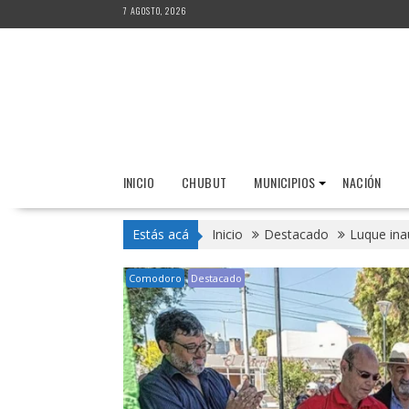
Saltar
7 AGOSTO, 2026
al
contenido
INICIO
CHUBUT
MUNICIPIOS
NACIÓN
Estás acá
Inicio
Destacado
Luque ina
Comodoro
Destacado