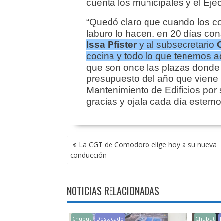
cuenta los municipales y el Ejec
“Quedó claro que cuando los co
laburo lo hacen, en 20 días c
Issa Pfister
y al subsecretario
cocina y todo lo que tenemos 
que son once las plazas donde 
presupuesto del año que viene v
Mantenimiento de Edificios por 
gracias y ojala cada día estemo
NAVEGACIÓN
La CGT de Comodoro elige hoy a su nueva
DE
conducción
ENTRADAS
NOTICIAS RELACIONADAS
Chubut
Destacado
Chubut