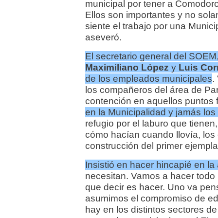
municipal por tener a Comodoro 
Ellos son importantes y no sola
siente el trabajo por una Munic
aseveró.
El secretario general del SOEM
Maximiliano López
y
Luis Cor
de los empleados municipales
.
los compañeros del área de Pa
contención en aquellos puntos f
en la Municipalidad y jamás los
refugio por el laburo que tiene
cómo hacían cuando llovía, los d
construcción del primer ejemplar
Insistió en hacer hincapié en la
necesitan. Vamos a hacer todo
que decir es hacer. Uno va pe
asumimos el compromiso de edifi
hay en los distintos sectores de