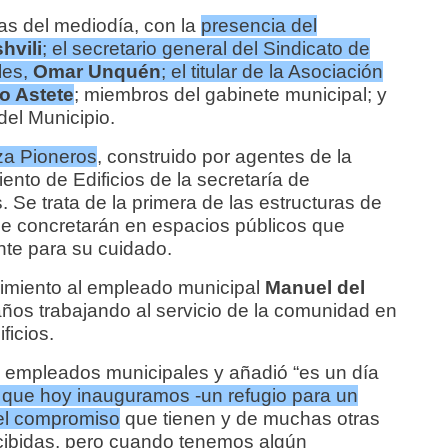
as del mediodía, con la
presencia del
hvili
; el secretario general del Sindicato de
les,
Omar Unquén
; el titular de la Asociación
o Astete
; miembros del gabinete municipal; y
del Municipio.
aza Pioneros
, construido por agentes de la
nto de Edificios de la secretaría de
. Se trata de la primera de las estructuras de
e concretarán en espacios públicos que
te para su cuidado.
imiento al empleado municipal
Manuel del
años trabajando al servicio de la comunidad en
ficios.
os empleados municipales y añadió “es un día
 que hoy inauguramos -un refugio para un
el compromiso
que tienen y de muchas otras
ibidas, pero cuando tenemos algún