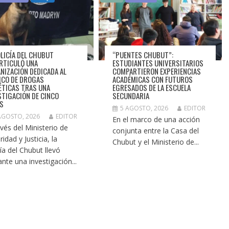
OLICÍA DEL CHUBUT
“PUENTES CHUBUT”:
RTICULÓ UNA
ESTUDIANTES UNIVERSITARIOS
NIZACIÓN DEDICADA AL
COMPARTIERON EXPERIENCIAS
ICO DE DROGAS
ACADÉMICAS CON FUTUROS
ÉTICAS TRAS UNA
EGRESADOS DE LA ESCUELA
STIGACIÓN DE CINCO
SECUNDARIA
S
5 AGOSTO, 2026
EDITOR
AGOSTO, 2026
EDITOR
En el marco de una acción
avés del Ministerio de
conjunta entre la Casa del
idad y Justicia, la
Chubut y el Ministerio de...
cía del Chubut llevó
ante una investigación...