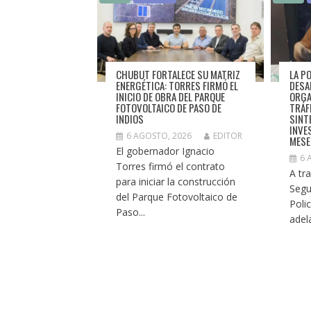
CHUBUT FORTALECE SU MATRIZ
LA P
ENERGÉTICA: TORRES FIRMÓ EL
DESA
INICIO DE OBRA DEL PARQUE
ORGA
FOTOVOLTAICO DE PASO DE
TRÁF
INDIOS
SINT
INVE
6 AGOSTO, 2026
EDITOR
MESE
El gobernador Ignacio
6 
Torres firmó el contrato
A tr
para iniciar la construcción
Segur
del Parque Fotovoltaico de
Poli
Paso...
adel