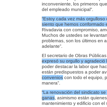
inconveniente, los primeros que 
del empleado municipal”.
“Estoy cada vez más orgulloso
siento que hemos conformado 
Rivadavia con compromiso, amor
Muchos de ustedes se levantan
problemas, son los últimos en a
adelante”.
El secretario de Obras Públicas 
expresó su orgullo y agradeció l
poder destacar la labor que ha
están predispuestos a poder a
convenios
con todo el equipo, p
manera”.
“La renovación del sindicato se
ganas
, asimismo están quienes
mantenimiento y edificio con el 