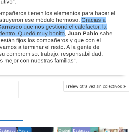
utivo”.
mpañeros tienen los elementos para hacer el
onstruyeron ese módulo hermoso.
Gracias a
Carrasco
que nos gestionó el calefactor, la
adentro. Quedó muy bonito
,
Juan Pablo
sabe
están fijos los compañeros y que con el
amos a terminar el resto. A la gente de
su compromiso, trabajo, responsabilidad,
s mejor con nuestras familias”.
Trelew otra vez sin colectivos
Destacado
Madryn
Chubut
Destacado