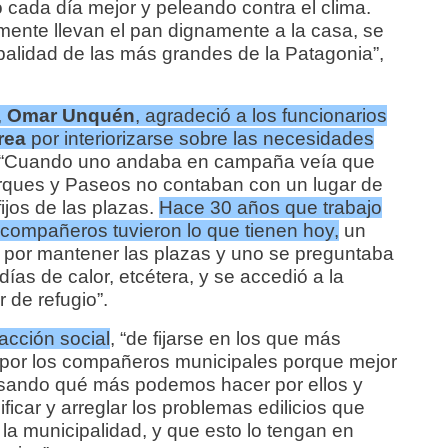
cada día mejor y peleando contra el clima.
mente llevan el pan dignamente a la casa, se
ipalidad de las más grandes de la Patagonia”,
,
Omar Unquén
, agradeció a los funcionarios
rea
por interiorizarse sobre las necesidades
 “Cuando uno andaba en campaña veía que
rques y Paseos no contaban con un lugar de
ijos de las plazas.
Hace 30 años que trabajo
 compañeros tuvieron lo que tienen hoy,
un
n, por mantener las plazas y uno se preguntaba
ías de calor, etcétera, y se accedió a la
 de refugio”.
 acción social
, “de fijarse en los que más
 por los compañeros municipales porque mejor
nsando qué más podemos hacer por ellos y
car y arreglar los problemas edilicios que
 la municipalidad, y que esto lo tengan en