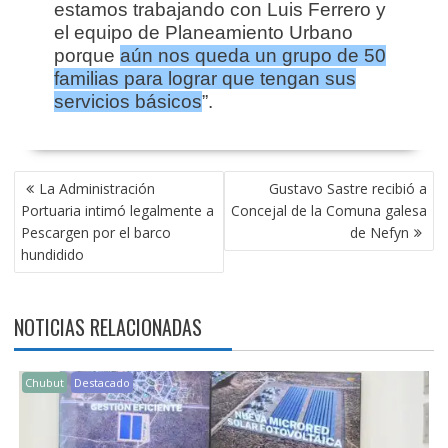
estamos trabajando con Luis Ferrero y
el equipo de Planeamiento Urbano
porque
aún nos queda un grupo de 50
familias para lograr que tengan sus
servicios básicos
”.
NAVEGACIÓN
La Administración
Gustavo Sastre recibió a
DE
Portuaria intimó legalmente a
Concejal de la Comuna galesa
ENTRADAS
Pescargen por el barco
de Nefyn
hundidido
NOTICIAS RELACIONADAS
Chubut
Destacado