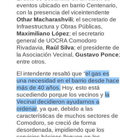
eventos ubicado en barrio Centenario,
con la presencia del viceintendente
Othar Macharashvili
; el secretario de
Infraestructura y Obras Públicas,
Maximiliano López
; el secretario
general de UOCRA Comodoro
Rivadavia,
Raúl Silva
; el presidente de
la Asociación Vecinal,
Gustavo Ponce
;
entre otros.
El intendente resaltó que “
el gas es
una necesidad en el barrio desde hace
más de 40 años.
Hoy, esto está
sucediendo porque los vecinos y
la
Vecinal decidieron ayudarnos a
ordenar
, ya que, debido a las
características de muchos sectores de
Comodoro, se creció de forma
desordenada, impidiendo que los
servicios básicos lleguen en los