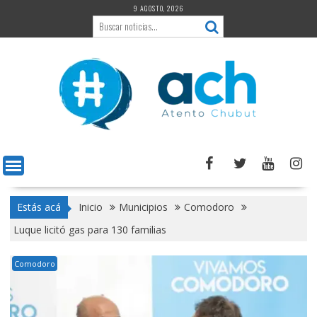
Saltar
9 AGOSTO, 2026
al
contenido
Estás acá
Inicio
Municipios
Comodoro
Luque licitó gas para 130 familias
Comodoro