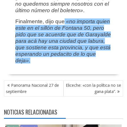
no quedemos siempre nosotros con el
último número del boletero»
.
Finalmente, dijo que
«no importa quien
este en el sillón de Fontana 50, pero
pido que se acuerde que de Garayalde
para acá hay una ciudad que labura,
que sostiene esta provincia, y que está
esperando un pedacito de lo que
deja».
NAVEGACIÓN
Panorama Nacional 27 de
Eliceche: «con la política no se
DE
septiembre
gana plata”.
ENTRADAS
NOTICIAS RELACIONADAS