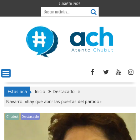
Saltar
7 AGOSTO, 2026
al
contenido
Estás acá
Inicio
Destacado
Navarro: «hay que abrir las puertas del partido».
Chubut
Destacado