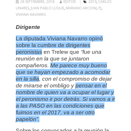
28 SEPTIEMBRE, 2018
EDITOR
2019
,
CARLOS
LINARES
,
JUAN PABLO LUQUE
,
MARIANO ARCIONI
,
PJ
,
VIVIANA NAVARRO
Dirigente
La diputada Viviana Navarro
opinó
sobre
la cumbre de dirigentes
peronistas
en Trelew que
“fue una
reunión en la que se juntaron
compañeros.
Me parece muy bueno
que se hayan empezado a acomodar
en la silla
, con el compromiso de dejar
de mirarse el ombligo y
pensar en el
nombre de quien va a ocupar el lugar y
el peronismo ir por detrás. S
i vamos a ir
a las PASO en las condiciones que
fuimos en el 2017, va a ser otro
papelón”.
Sobre los convocados a la reunión la