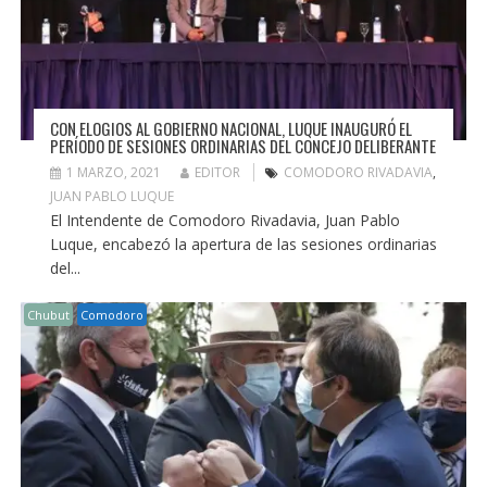
CON ELOGIOS AL GOBIERNO NACIONAL, LUQUE INAUGURÓ EL
PERÍODO DE SESIONES ORDINARIAS DEL CONCEJO DELIBERANTE
1 MARZO, 2021
EDITOR
COMODORO RIVADAVIA
,
JUAN PABLO LUQUE
El Intendente de Comodoro Rivadavia, Juan Pablo
Luque, encabezó la apertura de las sesiones ordinarias
del...
Chubut
Comodoro