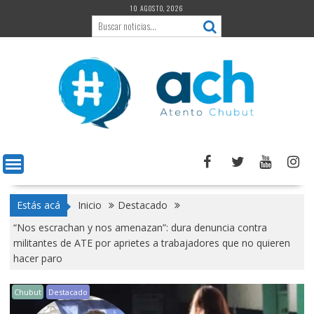
Saltar
10 AGOSTO, 2026
al
contenido
Estás acá
Inicio
Destacado
“Nos escrachan y nos amenazan”: dura denuncia contra
militantes de ATE por aprietes a trabajadores que no quieren
hacer paro
Chubut
Destacado