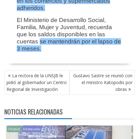
en los comercios y supermercados
adheridos.
El Ministerio de Desarrollo Social,
Familia, Mujer y Juventud, recuerda
que los saldos disponibles en las
cuentas
se mantendrán por el lapso de
3 meses.
NAVEGACIÓN
La rectora de la UNSJB le
Gustavo Sastre se reunió con
DE
pidió al gobernador un Centro
el ministro Katopodis por
ENTRADAS
Regional de Investigación
obras
NOTICIAS RELACIONADAS
Chubut
Destacado