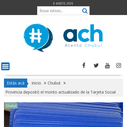
Saltar
8 AGOSTO, 2026
al
contenido
Estás acá
Inicio
Chubut
Provincia depositó el monto actualizado de la Tarjeta Social
Chubut