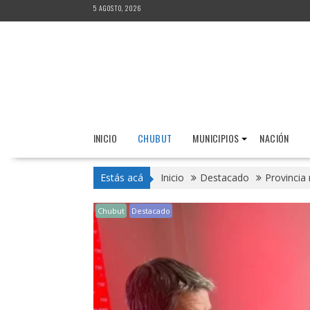
Saltar
5 AGOSTO, 2026
al
contenido
INICIO
CHUBUT
MUNICIPIOS
NACIÓN
Estás acá
Inicio
Destacado
Provincia 
Chubut
Destacado