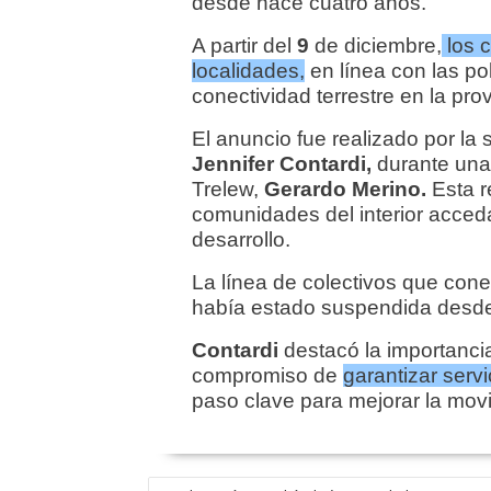
desde hace cuatro años.
A partir del
9
de diciembre,
los c
localidades,
en línea con las po
conectividad terrestre en la prov
El anuncio fue realizado por la 
Jennifer Contardi,
durante una 
Trelew,
Gerardo Merino.
Esta r
comunidades del interior acced
desarrollo.
La línea de colectivos que con
había estado suspendida desd
Contardi
destacó la importanci
compromiso de
garantizar servi
paso clave para mejorar la movil
NAVEGACIÓN