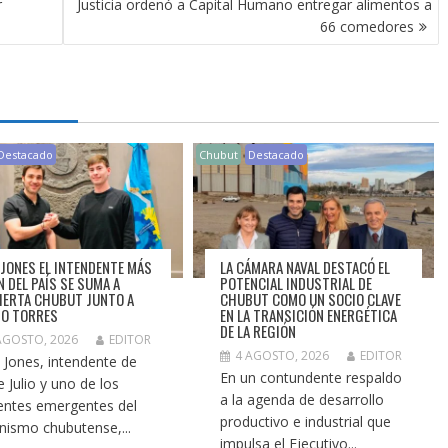
r
Justicia ordenó a Capital Humano entregar alimentos a
66 comedores
Destacado
Chubut
Destacado
 JONES EL INTENDENTE MÁS
LA CÁMARA NAVAL DESTACÓ EL
N DEL PAÍS SE SUMA A
POTENCIAL INDUSTRIAL DE
IERTA CHUBUT JUNTO A
CHUBUT COMO UN SOCIO CLAVE
O TORRES
EN LA TRANSICIÓN ENERGÉTICA
DE LA REGIÓN
AGOSTO, 2026
EDITOR
4 AGOSTO, 2026
EDITOR
 Jones, intendente de
En un contundente respaldo
e Julio y uno de los
a la agenda de desarrollo
gentes emergentes del
productivo e industrial que
nismo chubutense,...
impulsa el Ejecutivo...