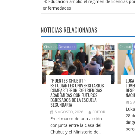
Educación amplió el régimen de licencias po
DE
enfermedades
ENTRADAS
NOTICIAS RELACIONADAS
Chubut
Destacado
Chubut
“PUENTES CHUBUT”:
LUKA
ESTUDIANTES UNIVERSITARIOS
JOVE
COMPARTIERON EXPERIENCIAS
DESP
ACADÉMICAS CON FUTUROS
NACH
EGRESADOS DE LA ESCUELA
5 
SECUNDARIA
Luka
5 AGOSTO, 2026
EDITOR
28 d
En el marco de una acción
diri
conjunta entre la Casa del
pero
Chubut y el Ministerio de...