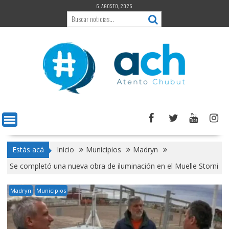
Saltar
6 AGOSTO, 2026
al
contenido
Estás acá
Inicio
Municipios
Madryn
Se completó una nueva obra de iluminación en el Muelle Storni
Madryn
Municipios