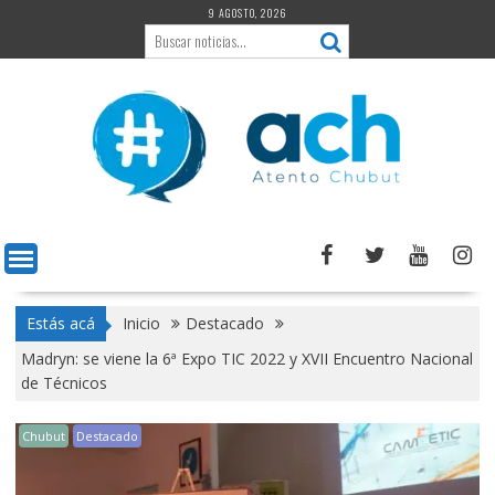
Saltar
9 AGOSTO, 2026
al
contenido
Estás acá
Inicio
Destacado
Madryn: se viene la 6ª Expo TIC 2022 y XVII Encuentro Nacional
de Técnicos
Chubut
Destacado