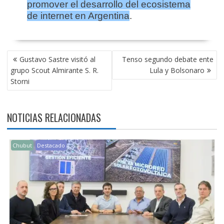
promover el desarrollo del ecosistema
de internet en Argentina
.
NAVEGACIÓN
Gustavo Sastre visitó al
Tenso segundo debate ente
DE
grupo Scout Almirante S. R.
Lula y Bolsonaro
ENTRADAS
Storni
NOTICIAS RELACIONADAS
Chubut
Destacado