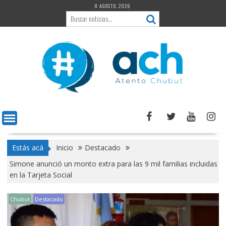
Saltar
8 AGOSTO, 2026
al
contenido
Estás acá
Inicio
Destacado
Simone anunció un monto extra para las 9 mil familias incluidas
en la Tarjeta Social
Chubut
Destacado