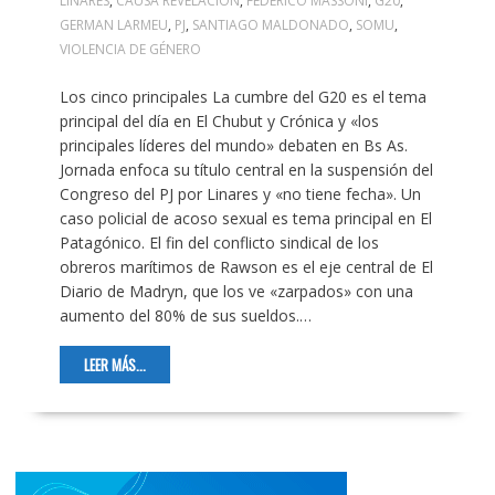
LINARES
,
CAUSA REVELACIÓN
,
FEDERICO MASSONI
,
G20
,
GERMAN LARMEU
,
PJ
,
SANTIAGO MALDONADO
,
SOMU
,
VIOLENCIA DE GÉNERO
Los cinco principales La cumbre del G20 es el tema
principal del día en El Chubut y Crónica y «los
principales líderes del mundo» debaten en Bs As.
Jornada enfoca su título central en la suspensión del
Congreso del PJ por Linares y «no tiene fecha». Un
caso policial de acoso sexual es tema principal en El
Patagónico. El fin del conflicto sindical de los
obreros marítimos de Rawson es el eje central de El
Diario de Madryn, que los ve «zarpados» con una
aumento del 80% de sus sueldos.…
LEER MÁS...