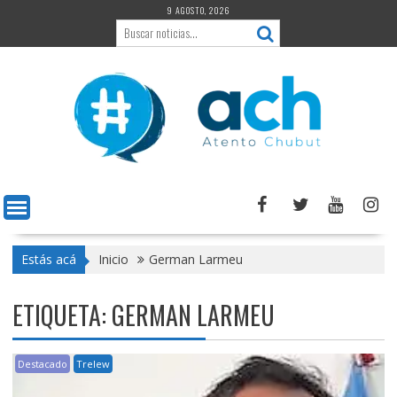
Saltar
9 AGOSTO, 2026
al
contenido
Estás acá
Inicio
German Larmeu
ETIQUETA:
GERMAN LARMEU
Destacado
Trelew