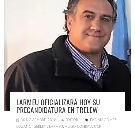
LARMEU OFICIALIZARÁ HOY SU
PRECANDIDATURA EN TRELEW
30 NOVIEMBRE, 2018
EDITOR
FABIAN GOMEZ
LOZANO
,
GERMAN LARMEU
,
HUGO CONRAD
,
UCR