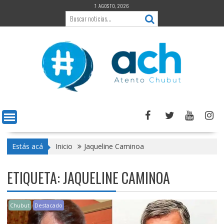
Saltar
7 AGOSTO, 2026
al
contenido
Estás acá
Inicio
Jaqueline Caminoa
ETIQUETA:
JAQUELINE CAMINOA
Chubut
Destacado