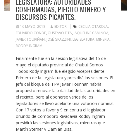
LEGISLATURA: AUTORIDADES
CONFIRMADAS, PIECITO MINERO Y
DISCURSOS PICANTES.
16 MAYO, 2018
EDITOR
CECILIA OTAROLA
,
EDUARDO CONDE
,
GUSTAVO FITA
,
JAQUELINE CAMINOA
,
JAVIER TOURIÑAN
,
JOSÉ GRAZZINI
,
LEGISLATURA
,
MINERIA
,
RODDY INGRAM
Finalmente fue en la sesión legislativa del 15 de
mayo el diputado provincial de Chubut Somos
Todos Rody Ingram fue elegido Vicepresidente
Primero de la Legislatura y presidirá las sesiones. El
jefe del bloque del FPV Javier Touriñan habría
propuesto renovar la totalidad de las autoridades en
el recinto, pero al oponerse varios de los
legisladores se llevó adelante una votación nominal.
Con 17 votos a favor y 9 en contra el legislador
oriundo de Comodoro Rivadavia Roddy Ingram
presidirá las sesiones legislativas, mientras que
Martín Sterner y Damián Biss…