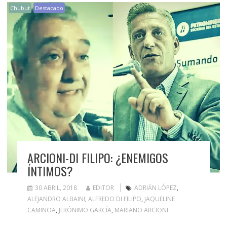
Chubut
Destacado
ARCIONI-DI FILIPO: ¿ENEMIGOS
ÍNTIMOS?
30 ABRIL, 2018
EDITOR
ADRIÁN LÓPEZ
,
ALEJANDRO ALBAINI
,
ALFREDO DI FILIPO
,
JAQUELINE
CAMINOA
,
JERÓNIMO GARCÍA
,
MARIANO ARCIONI