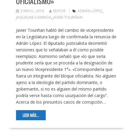
OFICIALISMO»
2 MAYO, 2018
EDITOR
ADRIÁN LÓPEZ
,
JAQUELINE CAMINOA
,
JAVIER TOURIÑAN
Javier Touriñan habló del cambio de vicepresidente
en la Legislatura luego de confirmada la renuncia de
Adrián López. El diputado justicialista desmintió
versiones que lo señalaban a él como posible
reemplazo. Asimismo señaló que «lo que sería
prudente sería que se proceda a la designación de
un nuevo Vicepresidente 1°». «Correspondería que
fuera un integrante del bloque oficialista. No alguien
ajeno a la ideología del partido dominante, o
gobernante, si no es alguien del mismo partido
podría verse hasta como usurpación del cargo”.
Acerca de los presuntos casos de corrupción…
LEER MÁS...