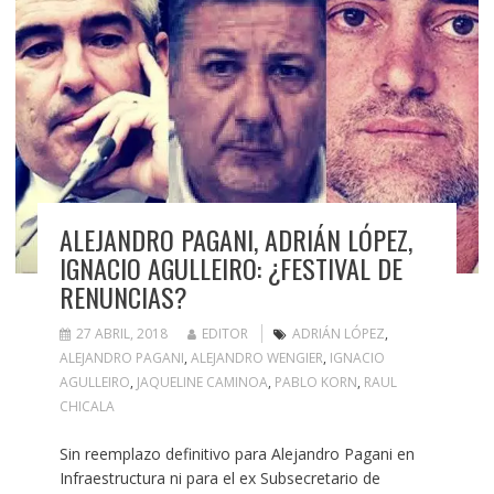
ALEJANDRO PAGANI, ADRIÁN LÓPEZ,
IGNACIO AGULLEIRO: ¿FESTIVAL DE
RENUNCIAS?
27 ABRIL, 2018
EDITOR
ADRIÁN LÓPEZ
,
ALEJANDRO PAGANI
,
ALEJANDRO WENGIER
,
IGNACIO
AGULLEIRO
,
JAQUELINE CAMINOA
,
PABLO KORN
,
RAUL
CHICALA
Sin reemplazo definitivo para Alejandro Pagani en
Infraestructura ni para el ex Subsecretario de