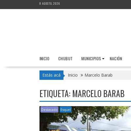
Saltar
8 AGOSTO, 2026
al
contenido
INICIO
CHUBUT
MUNICIPIOS
NACIÓN
Estás acá
Inicio
Marcelo Barab
ETIQUETA:
MARCELO BARAB
Destacado
Esquel