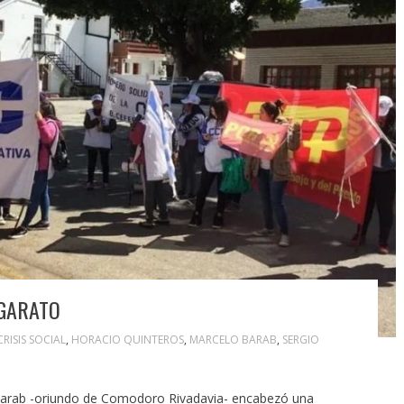
NGARATO
CRISIS SOCIAL
,
HORACIO QUINTEROS
,
MARCELO BARAB
,
SERGIO
o Barab -oriundo de Comodoro Rivadavia- encabezó una