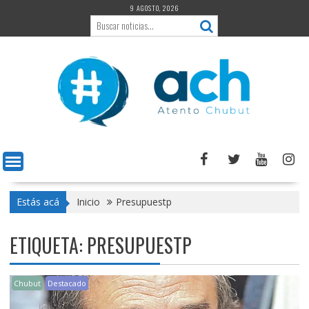
Saltar
9 AGOSTO, 2026
al
contenido
Estás acá
Inicio
Presupuestp
ETIQUETA:
PRESUPUESTP
Chubut
Destacado