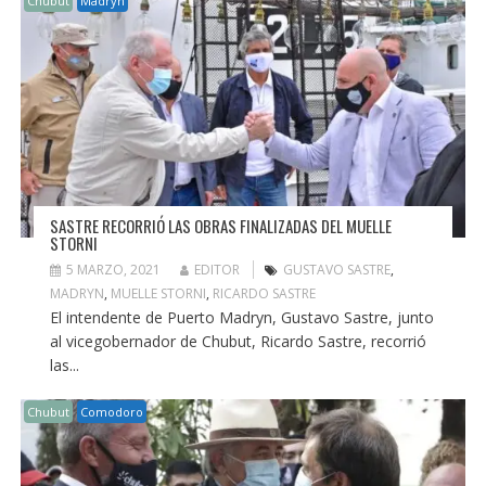
Chubut
Madryn
SASTRE RECORRIÓ LAS OBRAS FINALIZADAS DEL MUELLE
STORNI
5 MARZO, 2021
EDITOR
GUSTAVO SASTRE
,
MADRYN
,
MUELLE STORNI
,
RICARDO SASTRE
El intendente de Puerto Madryn, Gustavo Sastre, junto
al vicegobernador de Chubut, Ricardo Sastre, recorrió
las...
Chubut
Comodoro