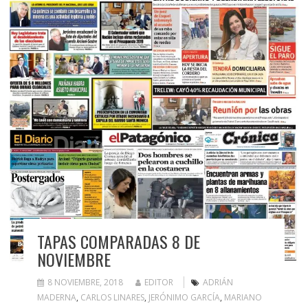
TAPAS COMPARADAS 8 DE
NOVIEMBRE
8 NOVIEMBRE, 2018
EDITOR
ADRIÁN
MADERNA
,
CARLOS LINARES
,
JERÓNIMO GARCÍA
,
MARIANO