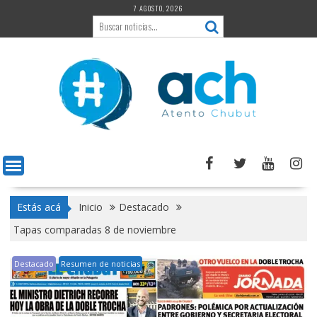
Saltar
7 AGOSTO, 2026
al
contenido
Estás acá
Inicio
Destacado
Tapas comparadas 8 de noviembre
Destacado
Resumen de noticias