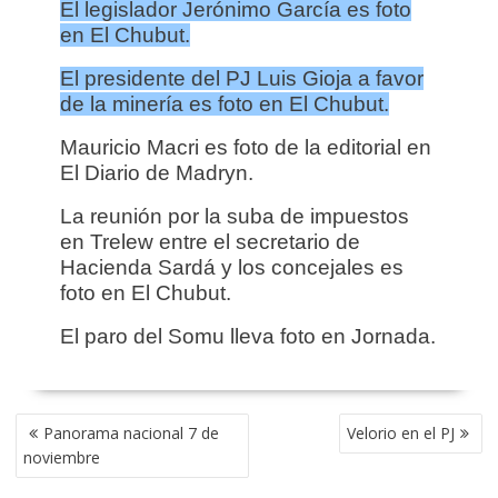
El legislador Jerónimo García es foto
en El Chubut.
El presidente del PJ Luis Gioja a favor
de la minería es foto en El Chubut.
Mauricio Macri es foto de la editorial en
El Diario de Madryn.
La reunión por la suba de impuestos
en Trelew entre el secretario de
Hacienda Sardá y los concejales es
foto en El Chubut.
El paro del Somu lleva foto en Jornada.
NAVEGACIÓN
Panorama nacional 7 de
Velorio en el PJ
DE
noviembre
ENTRADAS