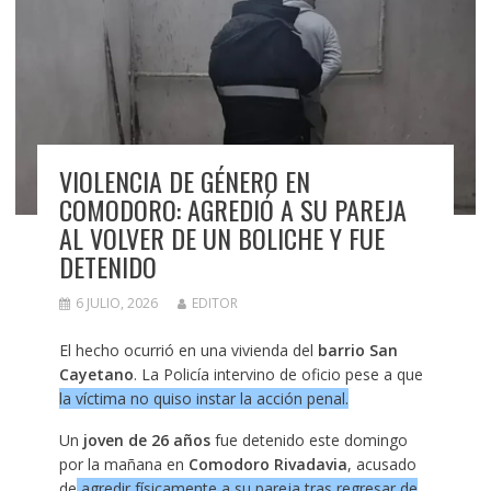
VIOLENCIA DE GÉNERO EN
COMODORO: AGREDIÓ A SU PAREJA
AL VOLVER DE UN BOLICHE Y FUE
DETENIDO
6 JULIO, 2026
EDITOR
El hecho ocurrió en una vivienda del
barrio San
Cayetano
. La Policía intervino de oficio pese a que
la víctima no quiso instar la acción penal.
Un
joven de 26 años
fue detenido este domingo
por la mañana en
Comodoro Rivadavia
, acusado
de
agredir físicamente a su pareja tras regresar de