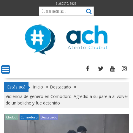
Saltar
7 AGOSTO, 2026
al
contenido
Estás acá
Inicio
Destacado
Violencia de género en Comodoro: Agredió a su pareja al volver
de un boliche y fue detenido
Chubut
Comodoro
Destacado