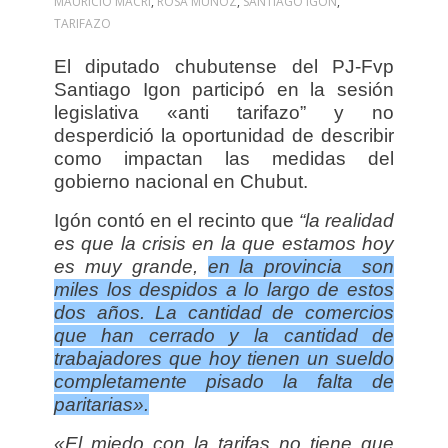
MAURICIO MACRI
,
ROSA MUÑOZ
,
SANTIAGO IGÓN
,
TARIFAZO
El diputado chubutense del PJ-Fvp
Santiago Igon participó en la sesión
legislativa «anti tarifazo” y
no
desperdició la oportunidad de describir
como impactan las medidas del
gobierno nacional en Chubut.
Igón contó en el recinto que
“la realidad
es que la crisis en la que estamos hoy
es muy grande,
en la provincia son
miles los despidos a lo largo de estos
dos años.
La cantidad de comercios
que han cerrado y la cantidad de
trabajadores que hoy tienen un sueldo
completamente pisado la falta de
paritarias».
«El miedo con la tarifas no tiene que