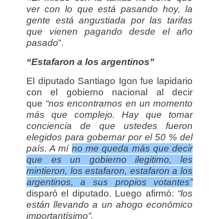
ver con lo que está pasando hoy, la
gente está angustiada por las tarifas
que vienen pagando desde el año
pasado
”.
“Estafaron a los argentinos”
El diputado Santiago Igon fue lapidario
con el gobierno nacional al decir
que
“nos encontramos en un momento
más que complejo. Hay que tomar
conciencia de que ustedes fueron
elegidos para gobernar por el 50 % del
país. A mí
no me queda más que decir
que es un gobierno ilegitimo, les
mintieron, los estafaron, estafaron a los
argentinos, a sus propios votantes”
disparó el diputado. Luego afirmó:
“los
están llevando a un ahogo económico
importantísimo”.