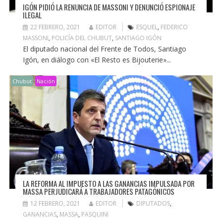
IGÓN PIDIÓ LA RENUNCIA DE MASSONI Y DENUNCIÓ ESPIONAJE
ILEGAL
22 FEBRERO, 2021
EDITOR
ESQUEL
,
FEDERICO
MASSONI
,
POLICÍA DEL CHUBUT
,
SANTIAGO IGÓN
El diputado nacional del Frente de Todos, Santiago
Igón, en diálogo con «El Resto es Bijouterie»...
Chubut
Nación
LA REFORMA AL IMPUESTO A LAS GANANCIAS IMPULSADA POR
MASSA PERJUDICARÁ A TRABAJADORES PATAGÓNICOS
12 FEBRERO, 2021
EDITOR
DIPUTADOS
,
GANANCIAS
,
MASSA
,
PASQUINI