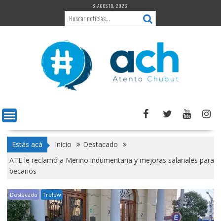
Saltar
8 AGOSTO, 2026
al
contenido
Estás acá
Inicio
Destacado
ATE le reclamó a Merino indumentaria y mejoras salariales para
becarios
Destacado
Trelew