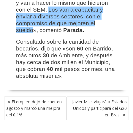
y van a hacer lo mismo que hicieron
con el SEM.
Los van a capacitar y
enviar a diversos sectores, con el
compromiso de que mejoren el
sueldo
», comentó
Parada.
Consultado sobre la cantidad de
becarios, dijo que «son
60
en Barrido,
más otros
30
de Ambiente, y después
hay cerca de dos mil en el Municipio,
que cobran
40 mil
pesos por mes, una
absoluta miseria».
NAVEGACIÓN
El empleo dejó de caer en
Javier Milei viajará a Estados
DE
agosto y marcó una mejora
Unidos y participará del G20
ENTRADAS
del 0,1%
en Brasil