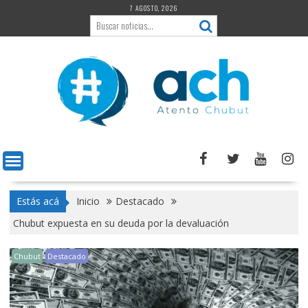
Saltar
7 AGOSTO, 2026
al
contenido
Estás acá
Inicio
Destacado
Chubut expuesta en su deuda por la devaluación
Chubut
Destacado