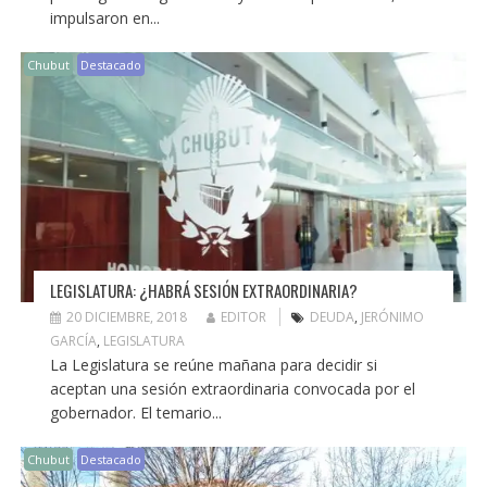
impulsaron en...
Chubut
Destacado
LEGISLATURA: ¿HABRÁ SESIÓN EXTRAORDINARIA?
20 DICIEMBRE, 2018
EDITOR
DEUDA
,
JERÓNIMO
GARCÍA
,
LEGISLATURA
La Legislatura se reúne mañana para decidir si
aceptan una sesión extraordinaria convocada por el
gobernador. El temario...
Chubut
Destacado