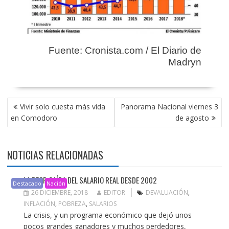
Fuente: Cronista.com / El Diario de
Madryn
NAVEGACIÓN
Vivir solo cuesta más vida
Panorama Nacional viernes 3
DE
en Comodoro
de agosto
ENTRADAS
NOTICIAS RELACIONADAS
LA PEOR CAÍDA DEL SALARIO REAL DESDE 2002
Destacado
Nación
26 DICIEMBRE, 2018
EDITOR
DEVALUACIÓN
,
INFLACIÓN
,
POBREZA
,
SALARIOS
La crisis, y un programa económico que dejó unos
pocos grandes ganadores y muchos perdedores,