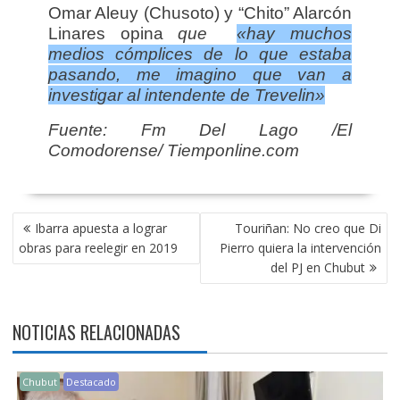
Omar Aleuy (Chusoto) y “Chito” Alarcón
Linares opina
que
«hay muchos
medios cómplices de lo que estaba
pasando, me imagino que van a
investigar al intendente de Trevelin»
Fuente: Fm Del Lago /El
Comodorense/ Tiemponline.com
NAVEGACIÓN
Ibarra apuesta a lograr
Touriñan: No creo que Di
DE
obras para reelegir en 2019
Pierro quiera la intervención
ENTRADAS
del PJ en Chubut
NOTICIAS RELACIONADAS
Chubut
Destacado