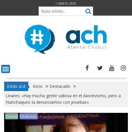
Saltar
7 AGOSTO, 2026
al
contenido
Estás acá
Inicio
Destacado
Linares: «Hay mucha gente valiosa en el dasnevismo, pero a
Huinchaqueo la denunciamos con pruebas».
Chubut
Destacado