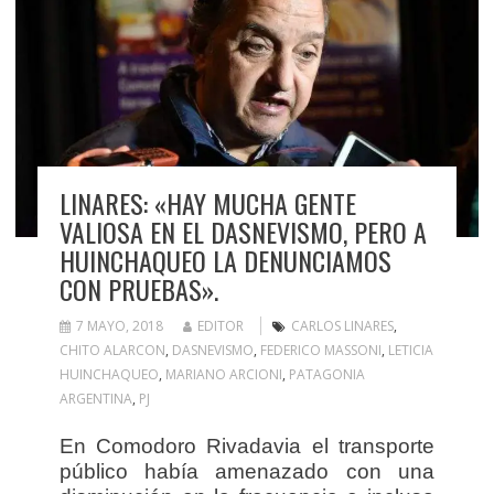
LINARES: «HAY MUCHA GENTE
VALIOSA EN EL DASNEVISMO, PERO A
HUINCHAQUEO LA DENUNCIAMOS
CON PRUEBAS».
7 MAYO, 2018
EDITOR
CARLOS LINARES
,
CHITO ALARCON
,
DASNEVISMO
,
FEDERICO MASSONI
,
LETICIA
HUINCHAQUEO
,
MARIANO ARCIONI
,
PATAGONIA
ARGENTINA
,
PJ
En Comodoro Rivadavia el transporte
público había amenazado con una