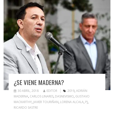
¿SE VIENE MADERNA?
30 ABRIL, 2018
EDITOR
2019
,
ADRIÁN
MADERNA
,
CARLOS LINARES
,
DASNEVISMO
,
GUSTAVO
MACKARTHY
,
JAVIER TOURIÑAN
,
LORENA ALCALA
,
PJ
,
RICARDO SASTRE