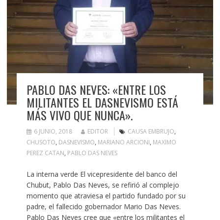
PABLO DAS NEVES: «ENTRE LOS
MILITANTES EL DASNEVISMO ESTÁ
MÁS VIVO QUE NUNCA».
6 JUNIO, 2018
EDITOR
CAUSA EMBRUJO
,
CHUSOTO
,
DASNEVISMO
,
MARIANO ARCIONI
,
MAXIMO
PEREZ CATAN
,
PABLO DAS NEVES
La interna verde El vicepresidente del banco del
Chubut, Pablo Das Neves, se refirió al complejo
momento que atraviesa el partido fundado por su
padre, el fallecido gobernador Mario Das Neves.
Pablo Das Neves cree que «entre los militantes el