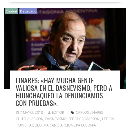
Chubut
Destacado
LINARES: «HAY MUCHA GENTE
VALIOSA EN EL DASNEVISMO, PERO A
HUINCHAQUEO LA DENUNCIAMOS
CON PRUEBAS».
7 MAYO, 2018
EDITOR
CARLOS LINARES
,
CHITO ALARCON
,
DASNEVISMO
,
FEDERICO MASSONI
,
LETICIA
HUINCHAQUEO
,
MARIANO ARCIONI
,
PATAGONIA