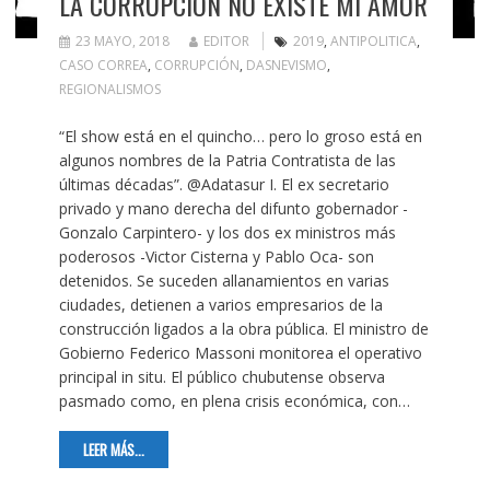
LA CORRUPCIÓN NO EXISTE MI AMOR
23 MAYO, 2018
EDITOR
2019
,
ANTIPOLITICA
,
CASO CORREA
,
CORRUPCIÓN
,
DASNEVISMO
,
REGIONALISMOS
“El show está en el quincho… pero lo groso está en
algunos nombres de la Patria Contratista de las
últimas décadas”. @Adatasur I. El ex secretario
privado y mano derecha del difunto gobernador -
Gonzalo Carpintero- y los dos ex ministros más
poderosos -Victor Cisterna y Pablo Oca- son
detenidos. Se suceden allanamientos en varias
ciudades, detienen a varios empresarios de la
construcción ligados a la obra pública. El ministro de
Gobierno Federico Massoni monitorea el operativo
principal in situ. El público chubutense observa
pasmado como, en plena crisis económica, con…
LEER MÁS...