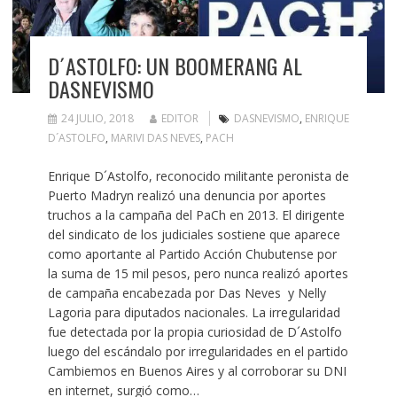
D´ASTOLFO: UN BOOMERANG AL
DASNEVISMO
24 JULIO, 2018
EDITOR
DASNEVISMO
,
ENRIQUE
D´ASTOLFO
,
MARIVI DAS NEVES
,
PACH
Enrique D´Astolfo, reconocido militante peronista de
Puerto Madryn realizó una denuncia por aportes
truchos a la campaña del PaCh en 2013. El dirigente
del sindicato de los judiciales sostiene que aparece
como aportante al Partido Acción Chubutense por
la suma de 15 mil pesos, pero nunca realizó aportes
de campaña encabezada por Das Neves y Nelly
Lagoria para diputados nacionales. La irregularidad
fue detectada por la propia curiosidad de D´Astolfo
luego del escándalo por irregularidades en el partido
Cambiemos en Buenos Aires y al corroborar su DNI
en internet, surgió como…