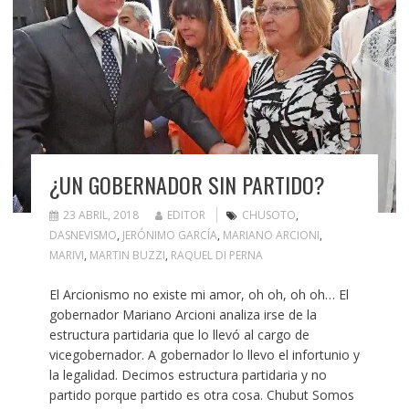
¿UN GOBERNADOR SIN PARTIDO?
23 ABRIL, 2018
EDITOR
CHUSOTO
,
DASNEVISMO
,
JERÓNIMO GARCÍA
,
MARIANO ARCIONI
,
MARIVI
,
MARTIN BUZZI
,
RAQUEL DI PERNA
El Arcionismo no existe mi amor, oh oh, oh oh… El
gobernador Mariano Arcioni analiza irse de la
estructura partidaria que lo llevó al cargo de
vicegobernador. A gobernador lo llevo el infortunio y
la legalidad. Decimos estructura partidaria y no
partido porque partido es otra cosa. Chubut Somos