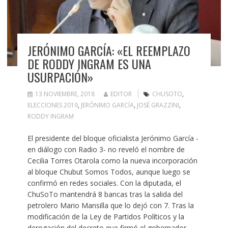
JERÓNIMO GARCÍA: «EL REEMPLAZO
DE RODDY INGRAM ES UNA
USURPACIÓN»
13 NOVIEMBRE, 2018
EDITOR
CHUSOTO
,
ELECCIONES 2019
,
JERÓNIMO GARCÍA
,
JOSÉ GRAZZINI
,
RODDY INGRAM
El presidente del bloque oficialista Jerónimo García -
en diálogo con Radio 3- no reveló el nombre de
Cecilia Torres Otarola como la nueva incorporación
al bloque Chubut Somos Todos, aunque luego se
confirmó en redes sociales. Con la diputada, el
ChuSoTo mantendrá 8 bancas tras la salida del
petrolero Mario Mansilla que lo dejó con 7. Tras la
modificación de la Ley de Partidos Políticos y la
derogación del decreto que firmó el gobernador