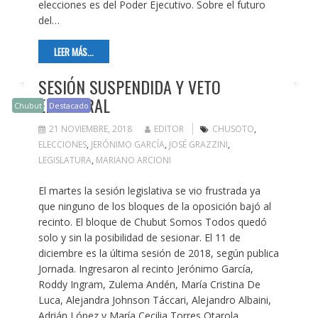
elecciones es del Poder Ejecutivo. Sobre el futuro
del…
LEER MÁS...
SESIÓN SUSPENDIDA Y VETO
ELECTORAL
Chubut
Destacado
21 NOVIEMBRE, 2018
EDITOR
CHUSOTO
,
ELECCIONES
,
JERÓNIMO GARCÍA
,
JOSÉ GRAZZINI
,
LEGISLATURA
,
MARIANO ARCIONI
El martes la sesión legislativa se vio frustrada ya
que ninguno de los bloques de la oposición bajó al
recinto. El bloque de Chubut Somos Todos quedó
solo y sin la posibilidad de sesionar. El 11 de
diciembre es la última sesión de 2018, según publica
Jornada. Ingresaron al recinto Jerónimo García,
Roddy Ingram, Zulema Andén, María Cristina De
Luca, Alejandra Johnson Táccari, Alejandro Albaini,
Adrián López y María Cecilia Torres Otarola,