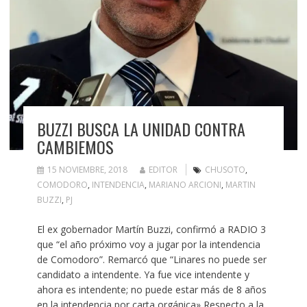
BUZZI BUSCA LA UNIDAD CONTRA
CAMBIEMOS
15 NOVIEMBRE, 2018
EDITOR
CHUSOTO
,
COMODORO
,
INTENDENCIA
,
MARIANO ARCIONI
,
MARTIN
BUZZI
,
PJ
El ex gobernador Martín Buzzi, confirmó a RADIO 3
que “el año próximo voy a jugar por la intendencia
de Comodoro”. Remarcó que “Linares no puede ser
candidato a intendente. Ya fue vice intendente y
ahora es intendente; no puede estar más de 8 años
en la intendencia por carta orgánica» Respecto a la