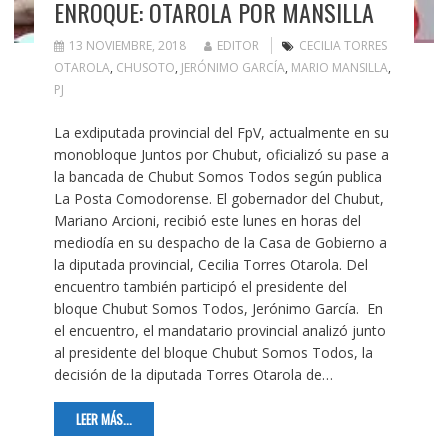
ENROQUE: OTAROLA POR MANSILLA
13 NOVIEMBRE, 2018
EDITOR
CECILIA TORRES
OTAROLA
,
CHUSOTO
,
JERÓNIMO GARCÍA
,
MARIO MANSILLA
,
PJ
La exdiputada provincial del FpV, actualmente en su
monobloque Juntos por Chubut, oficializó su pase a
la bancada de Chubut Somos Todos según publica
La Posta Comodorense. El gobernador del Chubut,
Mariano Arcioni, recibió este lunes en horas del
mediodía en su despacho de la Casa de Gobierno a
la diputada provincial, Cecilia Torres Otarola. Del
encuentro también participó el presidente del
bloque Chubut Somos Todos, Jerónimo García. En
el encuentro, el mandatario provincial analizó junto
al presidente del bloque Chubut Somos Todos, la
decisión de la diputada Torres Otarola de…
LEER MÁS...