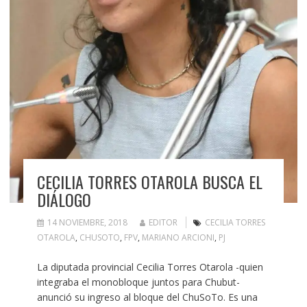
CECILIA TORRES OTAROLA BUSCA EL
DIÁLOGO
14 NOVIEMBRE, 2018
EDITOR
CECILIA TORRES
OTAROLA
,
CHUSOTO
,
FPV
,
MARIANO ARCIONI
,
PJ
La diputada provincial Cecilia Torres Otarola -quien
integraba el monobloque juntos para Chubut-
anunció su ingreso al bloque del ChuSoTo. Es una