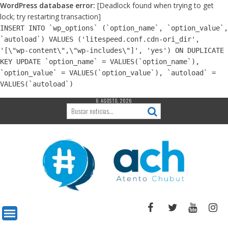
WordPress database error:
[Deadlock found when trying to get
lock; try restarting transaction]
INSERT INTO `wp_options` (`option_name`, `option_value`,
`autoload`) VALUES ('litespeed.conf.cdn-ori_dir',
'[\"wp-content\",\"wp-includes\"]', 'yes') ON DUPLICATE
KEY UPDATE `option_name` = VALUES(`option_name`),
`option_value` = VALUES(`option_value`), `autoload` =
VALUES(`autoload`)
6 AGOSTO, 2026
Saltar
al
contenido