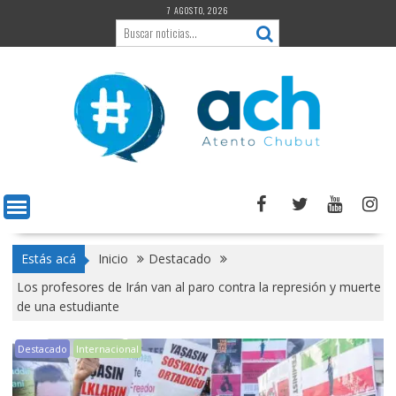
Saltar
7 AGOSTO, 2026
al
contenido
Estás acá
Inicio
Destacado
Los profesores de Irán van al paro contra la represión y muerte
de una estudiante
Destacado
Internacional