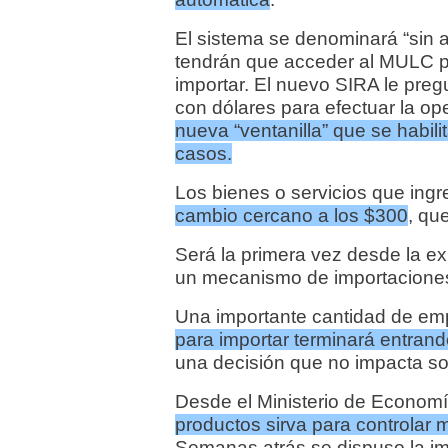
El sistema se denominará “sin a
tendrán que acceder al MULC pa
importar. El nuevo SIRA le pre
con dólares para efectuar la op
nueva “ventanilla” que se habil
casos.
Los bienes o servicios que ing
cambio cercano a los $300
, qu
Será la primera vez desde la ex
un mecanismo de importaciones 
Una importante cantidad de e
para importar terminará entrando
una decisión que no impacta so
Desde el Ministerio de Econom
productos sirva para controlar m
Semanas atrás se dispuso la imp