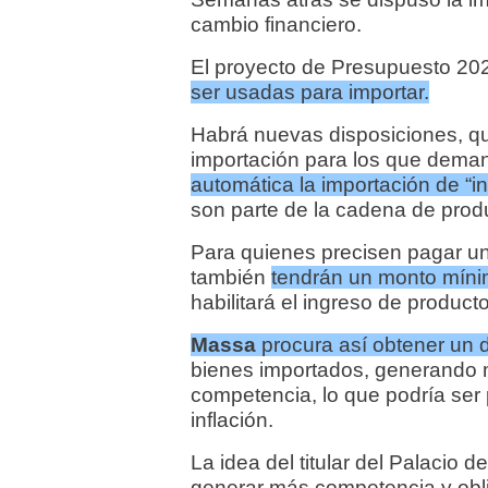
cambio financiero.
El proyecto de Presupuesto 2
ser usadas para importar.
Habrá nuevas disposiciones, q
importación para los que dema
automática la importación de “
son parte de la cadena de produc
Para quienes precisen pagar un 
también
tendrán un monto mínimo
habilitará el ingreso de produc
Massa
procura así obtener un d
bienes importados, generando 
competencia, lo que podría ser 
inflación.
La idea del titular del Palacio 
generar más competencia y oblig