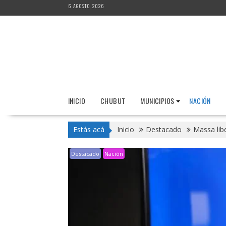
Saltar
6 AGOSTO, 2026
al
contenido
INICIO
CHUBUT
MUNICIPIOS
NACIÓN
Estás acá
Inicio
Destacado
Massa lib
Destacado
Nación