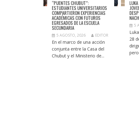
“PUENTES CHUBUT”:
LUKA
ESTUDIANTES UNIVERSITARIOS
JOVE
COMPARTIERON EXPERIENCIAS
DESP
ACADÉMICAS CON FUTUROS
NACH
EGRESADOS DE LA ESCUELA
5 
SECUNDARIA
Luka
5 AGOSTO, 2026
EDITOR
28 d
En el marco de una acción
diri
conjunta entre la Casa del
pero
Chubut y el Ministerio de...