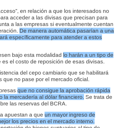
cceso”, en relación a que los interesados no
ra acceder a las divisas que precisan para
gunta a las empresas si eventualmente cuentan
eración.
De manera automática pasarían a una
itará específicamente para atender a estos
resen bajo esta modalidad
lo harán a un tipo de
e es el costo de reposición de esas divisas.
istencia del cepo cambiario que se habilitará
que no pase por el mercado oficial.
mpresas
que no consigue la aprobación rápida
 la mercadería al dólar financiero.
Se trata de
bre las reservas del BCRA.
ía apuestan a que
un mayor ingreso de
ejor los precios en el mercado interno.
ortación de bienes suntuarios al tipo de