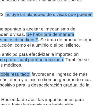
023
incluye un blanqueo de divisas que pueden
ue apuntan a aceitar el mecanismo de
nden divisas.
Se habilitará de manera
insumos difundidos
”
.
Se trata de productos que
ción, como el aluminio o el polietileno.
anticipo para efectivizar la importación
 por el cual podrían realizarlo.
También se
tos médicos.
oble resultado:
favorecer el ingreso de más
más oferta y al mismo tiempo generando más
positivo para la desaceleración gradual de la
de Hacienda de abrir las importaciones para
ar a bajar los precios ya había sido