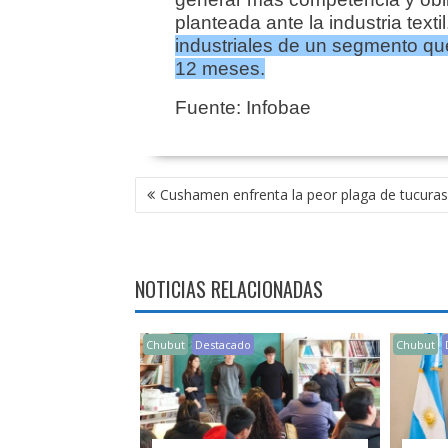
planteada ante la industria textil
industriales de un segmento qu
12 meses.
Fuente: Infobae
NAVEGACIÓN
Cushamen enfrenta la peor plaga de tucuras
DE
ENTRADAS
NOTICIAS RELACIONADAS
Chubut
Destacado
Chubut