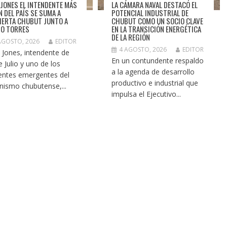
 JONES EL INTENDENTE MÁS
LA CÁMARA NAVAL DESTACÓ EL
N DEL PAÍS SE SUMA A
POTENCIAL INDUSTRIAL DE
IERTA CHUBUT JUNTO A
CHUBUT COMO UN SOCIO CLAVE
O TORRES
EN LA TRANSICIÓN ENERGÉTICA
DE LA REGIÓN
AGOSTO, 2026
EDITOR
4 AGOSTO, 2026
EDITOR
 Jones, intendente de
En un contundente respaldo
e Julio y uno de los
a la agenda de desarrollo
gentes emergentes del
productivo e industrial que
nismo chubutense,...
impulsa el Ejecutivo...