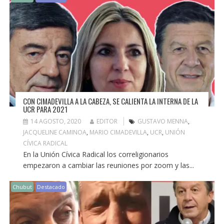
CON CIMADEVILLA A LA CABEZA, SE CALIENTA LA INTERNA DE LA
UCR PARA 2021
14 AGOSTO, 2020
EDITOR
GUSTAVO MENNA
,
JACQUELINE CAMINOA
,
MARIO CIMADEVILLA
,
UCR
,
UNIÓN
CÍVICA RADICAL
En la Unión Cívica Radical los correligionarios
empezaron a cambiar las reuniones por zoom y las...
Chubut
Destacado