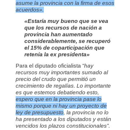
asume la provincia con la firma de esos
acuerdos».
«Estaría muy bueno que se vea
que los recursos de nación a
provincia han aumentado
considerablemente, se recuperó
el 15% de coparticipación que
retenía la ex presidenta»
Para el diputado oficialista “
hay
recursos muy importantes sumado al
precio del crudo que permitió un
crecimiento de regalías. L
o importante
es que estemos debatiendo esto,
espero que en la provincia pase lo
mismo porque ni hay un proyecto de
ley de presupuesto
, la provincia no lo
ha presentado a los diputados y están
vencidos los plazos constitucionales”.