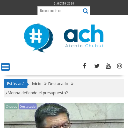
Saltar
6 AGOSTO, 2026
al
contenido
Estás acá
Inicio
Destacado
¿Menna defiende el presupuesto?
Chubut
Destacado