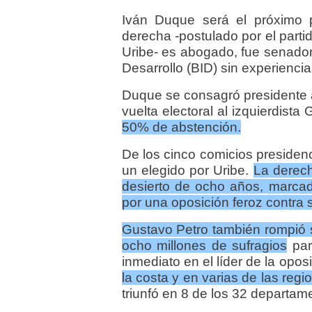
Iván Duque s
erá el próximo 
derecha -postulado por el part
Uribe- e
s abogado, fue senador
Desarrollo (BID) sin experiencia
Duque se consagró presidente 
vuelta electoral al izquierdista
50% de abstención.
De los cinco comicios presidenc
un elegido por Uribe.
La derech
desierto de ocho años, marcad
por una oposición feroz contra 
Gustavo Petro también rompió s
ocho millones de sufragios
par
inmediato en el líder de la opos
la costa y en varias de las reg
triunfó en 8 de los 32 departame