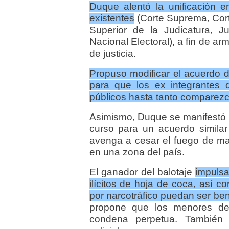
Duque alentó la unificación e
existentes
(Corte Suprema, Cort
Superior de la Judicatura, J
Nacional Electoral), a fin de arm
de justicia.
Propuso modificar el acuerdo 
para que los ex integrantes 
públicos hasta tanto comparezc
Asimismo, Duque se manifestó p
curso para un acuerdo similar
avenga a cesar el fuego de man
en una zona del país.
El ganador del balotaje
impulsa
ilícitos de hoja de coca, así 
por narcotráfico puedan ser ben
propone que los menores de
condena perpetua. También 