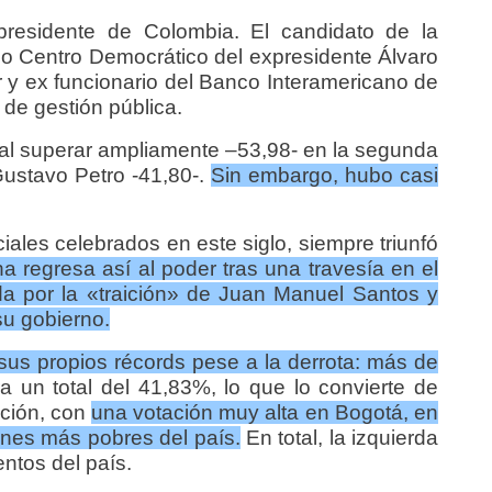
presidente de Colombia. El
candidato de la
ido Centro Democrático del expresidente Álvaro
 y ex funcionario del Banco Interamericano de
 de gestión pública.
al superar ampliamente –
53,98-
en la segunda
 Gustavo Petro -4
1,80-.
Si
n embargo, hubo casi
iales celebrados en este siglo, siempre triunfó
a regresa así al poder tras una travesía en el
a por la «traición» de Juan Manuel Santos y
su gobierno.
us propios récords pese a la derrota: más de
a un total del 41,83%, lo que lo convierte de
ición, con
una votación muy alta en Bogotá, en
iones más pobres del país.
En total, la izquierda
ntos del país.