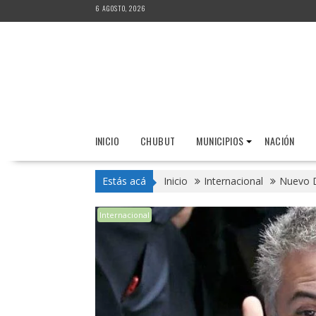
Saltar
6 AGOSTO, 2026
al
contenido
INICIO
CHUBUT
MUNICIPIOS
NACIÓN
Estás acá
Inicio
Internacional
Nuevo 
Internacional