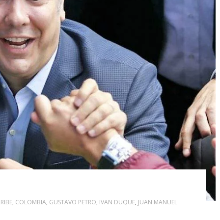
RIBE
,
COLOMBIA
,
GUSTAVO PETRO
,
IVAN DUQUE
,
JUAN MANUEL