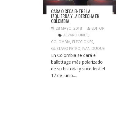
CARA O CECA ENTRE LA
IZQUIERDA Y LA DERECHA EN
COLOMBIA
28 MAYO, 2018
EDITOR
ALVARO URIBE
,
COLOMBIA
,
ELECCIONES
,
GUSTAVO PETRO
,
IVAN DUQUE
En Colombia se dará el
ballottage más polarizado
de su historia y sucederá el
17 de junio....