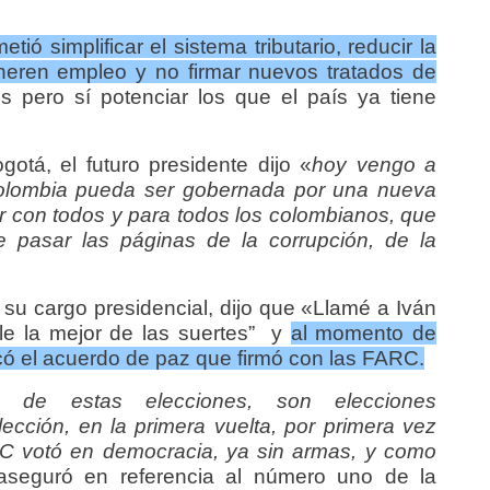
ó simplificar el sistema tributario, reducir la
neren empleo y no firmar nuevos tratados de
 pero sí potenciar los que el país ya tiene
otá, el futuro presidente dijo «
hoy vengo a
 Colombia pueda ser gobernada por una nueva
 con todos y para todos los colombianos, que
re pasar las páginas de la corrupción, de la
su cargo presidencial, dijo que «Llamé a Iván
rle la mejor de las suertes” y
al momento de
dicó el acuerdo de paz que firmó con las FARC.
e de estas elecciones, son elecciones
lección, en la primera vuelta, por primera vez
 votó en democracia, ya sin armas, y como
aseguró en referencia al número uno de la