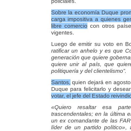
policiales.
Sobre la economía Duque prometi
carga impositiva a quienes ge
libre comercio
con otros países
vigentes.
Luego de emitir su voto en Bog
ratificar un anhelo y es que
generación que quiere gobernar
quiere unir al país, que quie
politiquería y del clientelismo”.
Santos,
quien dejará en agosto 
Duque para felicitarlo y desea
votar, el jefe del Estado reivin
«Quiero resaltar esa part
trascendentales; en la última e
un ex comandante de las FARC
líder de un partido político»
, 