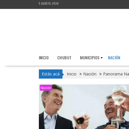
Saltar
5 AGOSTO, 2026
al
contenido
INICIO
CHUBUT
MUNICIPIOS
NACIÓN
Estás acá
Inicio
Nación
Panorama Nac
Nación