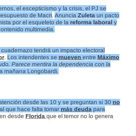
ernos, el escepticismo y la crisis, el PJ se
resupuesto de Macri
.
Anuncia
Zuleta
un pacto
ista por el esqueleto de la
reforma laboral
y
ontenido multimedia.
 cuadernazo tendrá un impacto electoral
or
.
Los intendentes se
mueven
entre
Máximo
udo. Parece mentira la dependencia con la
ta mañana Longobardi.
 atención desde las 10 y se preguntan si 30
no
al que hace falta tomar
más deuda
para
ten desde
Florida
que el temor no lo genera