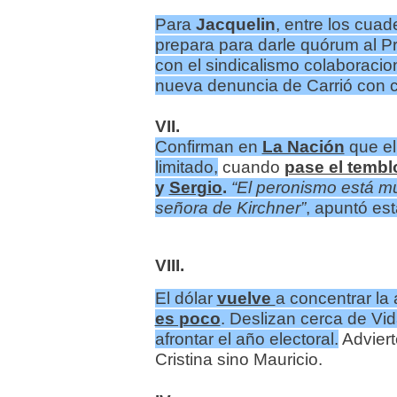
Para
Jacquelin
, entre los cuad
prepara para darle quórum al P
con el sindicalismo colaboracion
nueva denuncia de Carrió con c
VII.
Confirman en
La Nación
que el
limitado,
cuando
pase el tembl
y
Sergio
.
“El peronismo está m
señora de Kirchner”
, apuntó es
VIII.
El dólar
vuelve
a concentrar la
es poco
. Deslizan cerca de Vid
afrontar el año electoral.
Advier
Cristina sino Mauricio.