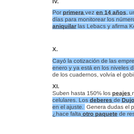
IV.
Por
primera
vez
en 14 años
, 
días para monitorear los númer
aniquilar
las Lebacs y afirma 
X.
Cayó la cotización de las emp
enero y ya está en los niveles 
de los cuadernos, volvía el gobi
XI.
Suben hasta 150% los
peajes
celulares. Los
deberes
de
Duj
en el ajuste.
Genera dudas el pr
¿hace falta
otro paquete
de re