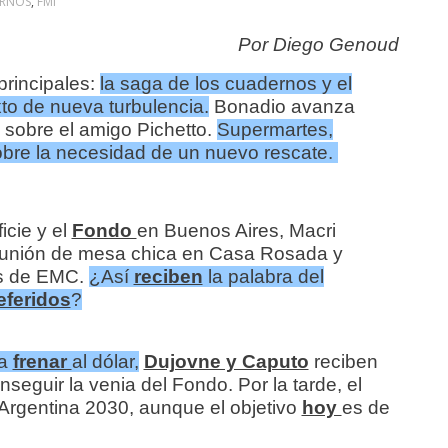
RNOS
,
FMI
Por Diego Genoud
principales:
la saga de los cuadernos y el
to de nueva turbulencia.
Bonadio avanza
 sobre el amigo Pichetto.
Supermartes,
sobre la necesidad de un nuevo rescate.
icie y el
Fondo
en Buenos Aires, Macri
eunión de mesa chica en Casa Rosada y
os de EMC.
¿Así
reciben
la palabra del
eferidos
?
ra
frenar
al dólar,
Dujovne y Caputo
reciben
nseguir la venia del Fondo. Por la tarde, el
Argentina 2030, aunque el objetivo
hoy
es de