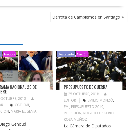
Derrota de Cambiemos en Santiago
o
Nación
Destacado
Nación
RAMA NACIONAL 29 DE
PRESUPUESTO DE GUERRA
UBRE
25 OCTUBRE, 2018
 OCTUBRE, 2018
EDITOR
EMILIO MONZÓ
,
OR
CGT
,
FMI
,
FMI
,
PRESUPUESTO 2019
,
ACIÓN
,
MARIA EUGENIA
REPRESIÓN
,
ROGELIO FRIGERIO
,
L
ROSA MUÑOZ
Diego Genoud
La Cámara de Diputados