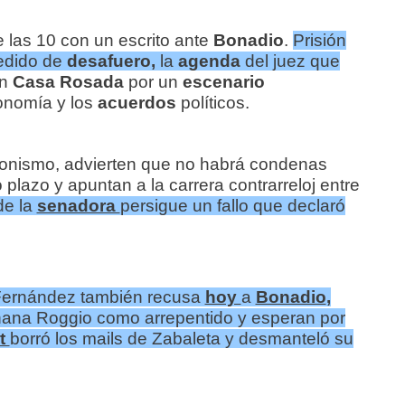
las 10 con un escrito ante
Bonadio
.
Prisión
edido de
desafuero
,
la
agenda
del juez que
en
Casa Rosada
por un
escenario
conomía y los
acuerdos
políticos.
ronismo, advierten que no habrá condenas
 plazo y apuntan a la carrera contrarreloj entre
de la
senadora
persigue un fallo que declaró
Fernández también recusa
hoy
a
Bonadio
,
ana Roggio como arrepentido y esperan por
nt
borró los mails de Zabaleta y desmanteló su