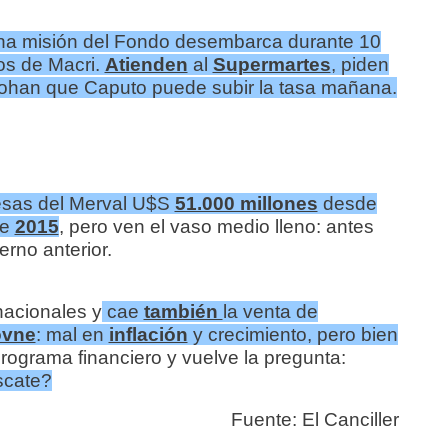
una misión del Fondo desembarca durante 10
os de Macri.
Atienden
al
Supermartes
, piden
Kohan que Caputo puede subir la tasa mañana.
resas del Merval U$S
51.000 millones
desde
de
2015
, pero ven el vaso medio lleno: antes
erno anterior.
nacionales y
cae
también
la venta de
ovne
: mal en
inflación
y crecimiento, pero bien
ograma financiero y vuelve la pregunta:
scate?
Fuente: El Canciller