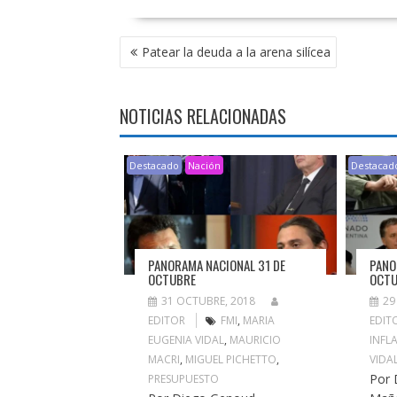
NAVEGACIÓN
Patear la deuda a la arena silícea
DE
ENTRADAS
NOTICIAS RELACIONADAS
Destacado
Nación
Destacad
PANORAMA NACIONAL 31 DE
PANO
OCTUBRE
OCT
31 OCTUBRE, 2018
29
EDITOR
FMI
,
MARIA
EDIT
EUGENIA VIDAL
,
MAURICIO
INFL
MACRI
,
MIGUEL PICHETTO
,
VIDA
Por 
PRESUPUESTO