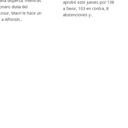
na dispersa: mientras
aprobó este jueves por 138
onaro duda del
a favor, 103 en contra, 8
osur, Macri le hace un
abstenciones y...
 a Alfonsín...