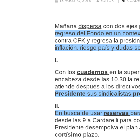
13 AGOSTO, 2018
EDITOR
CUADE
Mañana
dispersa
con dos ejes 
regreso del Fondo en un contex
contra CFK y regresa la presión
inflación, riesgo país y dudas 
I.
Con los
cuadernos
en la superf
encabeza desde las 10.30 la r
atiende después a los directiv
Presidente
sus sindicalistas
pr
II.
En busca de usar
reservas
pa
desde las 9 a Cardarelli para co
Presidente desempolva el plan 
cortísimo
plazo.