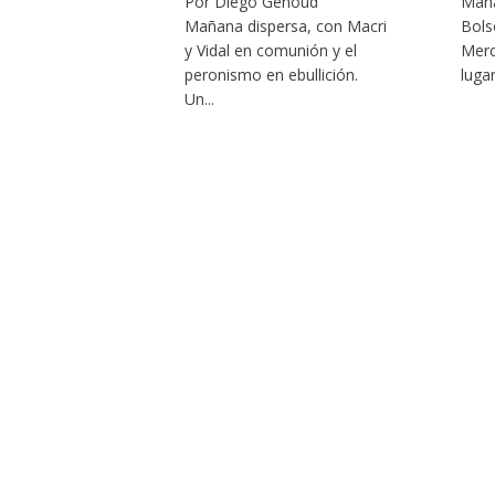
Por Diego Genoud
Maña
Mañana dispersa, con Macri
Bols
y Vidal en comunión y el
Merc
peronismo en ebullición.
lugar
Un...