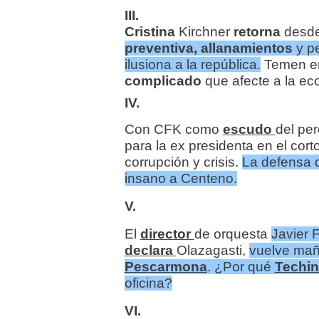
III.
Cristina
Kirchner
retorna
desde 
preventiva
,
allanamientos
y p
ilusiona a la república.
Temen 
complicado
que afecte a la e
IV.
Con CFK como
escudo
del pe
para la ex presidenta en el corto
corrupción y crisis.
La defensa 
insano a Centeno.
V.
El
director
de orquesta
Javier 
declara
Olazagasti,
vuelve mañ
Pescarmona
. ¿Por qué
Techi
oficina?
VI.