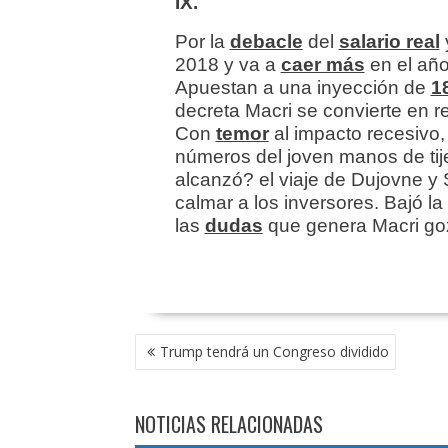
IX.
Por la
debacle
del
salario real
2018 y va a
caer más
en el año
Apuestan a una inyección de
1
decreta Macri se convierte en r
Con
temor
al impacto recesivo,
números del joven manos de tij
alcanzó? el viaje de Dujovne y 
calmar a los inversores. Bajó la
las
dudas
que genera Macri go
NAVEGACIÓN
Trump tendrá un Congreso dividido
DE
ENTRADAS
NOTICIAS RELACIONADAS