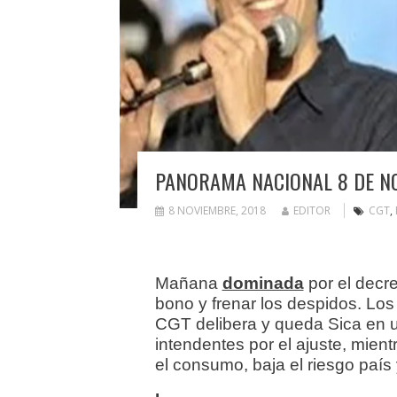
PANORAMA NACIONAL 8 DE N
8 NOVIEMBRE, 2018
EDITOR
CGT
,
Mañana
dominada
por el decr
bono y frenar los despidos. Los e
CGT delibera y queda Sica en u
intendentes por el ajuste, mien
el consumo, baja el riesgo país