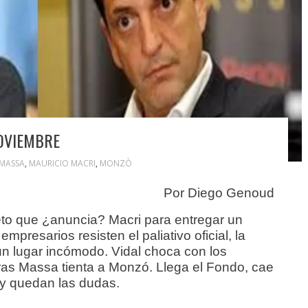
OVIEMBRE
MASSA
,
MAURICIO MACRI
,
MONZÒ
Por Diego Genoud
eto que ¿anuncia? Macri para entregar un
mpresarios resisten el paliativo oficial, la
n lugar incómodo. Vidal choca con los
tras Massa tienta a Monzó. Llega el Fondo, cae
 y quedan las dudas.