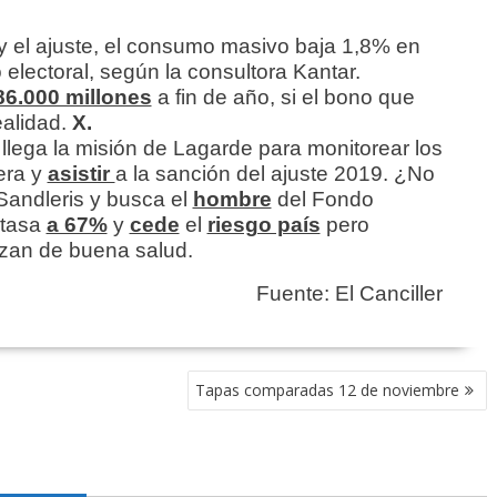
y el ajuste, el consumo masivo baja 1,8% en
 electoral, según la consultora Kantar.
86.000 millones
a fin de año, si el bono que
ealidad.
X.
 llega la misión de Lagarde para monitorear los
era y
asistir
a la sanción del ajuste 2019. ¿No
Sandleris y busca el
hombre
del Fondo
 tasa
a 67%
y
cede
el
riesgo país
pero
zan de buena salud.
Fuente: El Canciller
Tapas comparadas 12 de noviembre