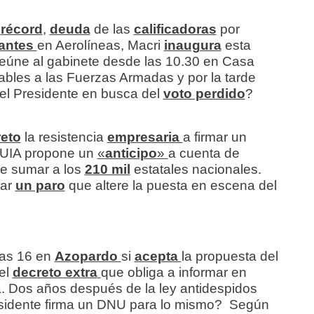
a
récord
,
deuda
de las
calificadoras
por
antes
en Aerolíneas, Macri
inaugura
esta
eúne al gabinete desde las 10.30 en Casa
ables a las Fuerzas Armadas y por la tarde
 el Presidente en busca del
voto perdido
?
eto
la resistencia
empresaria
a firmar un
 UIA propone un
«
anticipo
»
a cuenta de
e sumar a los
210 mil
estatales nacionales.
tar
un paro
que altere la puesta en escena del
las 16 en
Azopardo
si
acepta
la propuesta del
 el
decreto extra
que obliga a informar en
. Dos años después de la ley antidespidos
esidente firma un DNU para lo mismo? Según