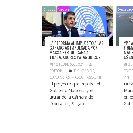
Chubut
Nación
Destacad
LA REFORMA AL IMPUESTO A LAS
YPF 
GANANCIAS IMPULSADA POR
FIRM
MASSA PERJUDICARÁ A
MACR
TRABAJADORES PATAGÓNICOS
U$S8
12 FEBRERO, 2021
20
EDITOR
DIPUTADOS
,
EDIT
GANANCIAS
,
MASSA
,
PASQUINI
YPF
El proyecto que impulsa el
Dura
Gobierno Nacional y el
Maur
titular de la Cámara de
en e
Diputados, Sergio...
Gutié