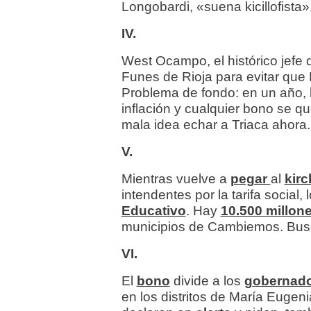
Longobardi, «suena kicillofista»
IV.
West Ocampo, el histórico jefe 
Funes de Rioja para evitar que 
Problema de fondo: en un año, l
inflación y cualquier bono se qu
mala idea echar a Triaca ahora.
V.
Mientras vuelve a
pegar
al
kir
intendentes por la tarifa social, 
Educativo
. Hay
10.500 millon
municipios de Cambiemos. Bu
VI.
El
bono
divide a los
gobernad
en los distritos de María Eugeni