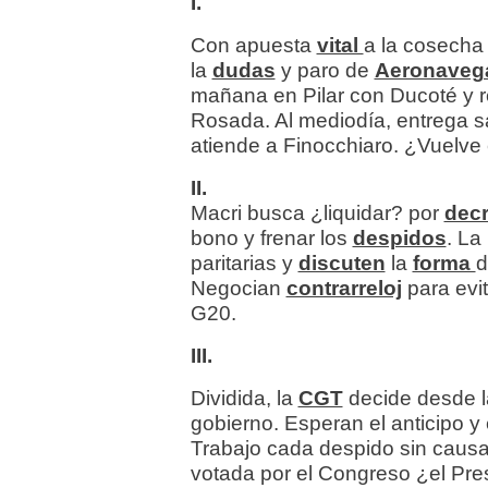
I.
Con apuesta
vital
a la cosech
la
dudas
y paro de
Aeronaveg
mañana en Pilar con Ducoté y r
Rosada. Al mediodía, entrega s
atiende a Finocchiaro. ¿Vuelve
II.
Macri busca ¿liquidar? por
decr
bono y frenar los
despidos
. La
paritarias y
discuten
la
forma
d
Negocian
contrarreloj
para evi
G20.
III.
Dividida, la
CGT
decide desde 
gobierno. Esperan el anticipo y
Trabajo cada despido sin causa
votada por el Congreso ¿el Pr