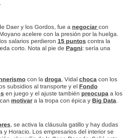
.
de Daer y los Gordos, fue a
negociar
con
Moyano acelere con la presión por la huelga.
os salarios perdieron
15 puntos
contra la
eda corto. Nota al pie de
Pagni
: sería una
chnerismo
con la
droga
, Vidal
choca
con los
los subsidios al transporte y el
Fondo
es
en juego y el ajuste también
preocupa
a los
scan
motivar
a la tropa con épica y
Big Data
.
ores
, se activa la cláusula gatillo y hay dudas
a y Horacio. Los empresarios del interior se