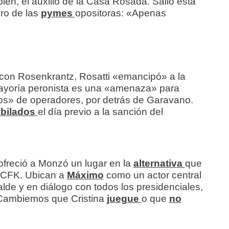
ién, el auxilio de la Casa Rosada. Salió esta
ero de las
pymes
opositoras: «Apenas
 con Rosenkrantz, Rosatti «emancipó» a la
 mayoría peronista es una «amenaza» para
os» de operadores, por detrás de Garavano.
ubilados
el día previo a la sanción del
 ofreció a Monzó un lugar en la
alternativa
que
a CFK. Ubican a
Máximo
como un actor central
ralde y en diálogo con todos los presidenciales,
 Cambiemos que Cristina
juegue
o que
no