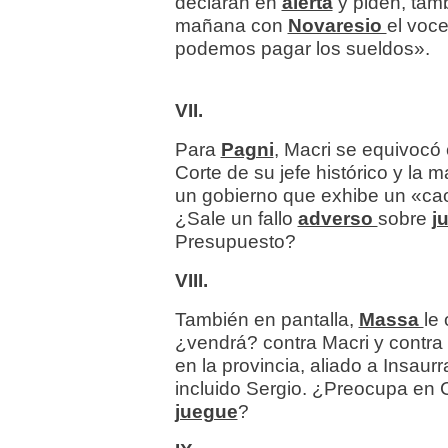
declaran en
alerta
y piden, tamb
mañana con
Novaresio
el voc
podemos pagar los sueldos».
VII.
Para
Pagni
, Macri se equivocó
Corte de su jefe histórico y la
un gobierno que exhibe un «ca
¿Sale un fallo
adverso
sobre
j
Presupuesto?
VIII.
También en pantalla,
Massa
le
¿vendrá? contra Macri y contr
en la provincia, aliado a Insaur
incluido Sergio. ¿Preocupa en
juegue
?