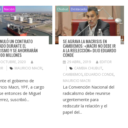
o
Nación
Chubut
Destacado
ANULÓ UN CONTRATO
SE AGRAVA LA MACRISIS EN
ADO DURANTE EL
CAMBIEMOS: «MACRI NO DEBE IR
ISMO Y SE AHORRARÁN
A LA REELECCIÓN» DIJO EDUARDO
00 MILLONES
CONDE
 OCTUBRE, 2020
29 ABRIL, 2019
EDITOR
OR
MAURICIO MACRI
,
CAMBIA CHUBUT
,
CAMBIEMOS
,
EDUARDO CONDE
,
nte el gobierno de
MAURICIO MACRI
icio Macri, YPF, a cargo
La Convención Nacional del
se entonces de Miguel
radicalismo debe reunirse
rrez, suscribió...
urgentemente para
rediscutir la relación y el
papel del...