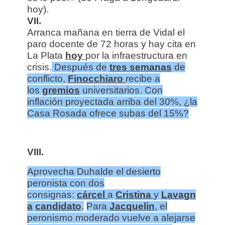
hoy).
VII.
Arranca mañana en tierra de Vidal el
paro docente de 72 horas y hay cita en
La Plata
hoy
por la infraestructura en
crisis.
Después de
tres semanas
de
conflicto,
Finocchiaro
recibe a
los
gremios
universitarios. Con
inflación proyectada arriba del 30%, ¿la
Casa Rosada ofrece subas del 15%?
VIII.
Aprovecha Duhalde el desierto
peronista con dos
consignas:
cárcel
a
Cristina
y
Lavagn
a
candidato
.
Para
Jacquelin
, el
peronismo moderado vuelve a alejarse