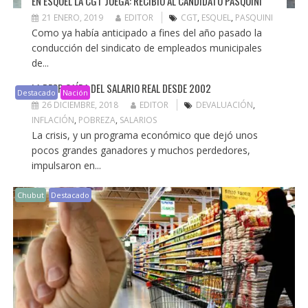
EN ESQUEL LA CGT JUEGA: RECIBIÓ AL CANDIDATO PASQUINI
21 ENERO, 2019
EDITOR
CGT
,
ESQUEL
,
PASQUINI
Como ya había anticipado a fines del año pasado la
conducción del sindicato de empleados municipales
de...
LA PEOR CAÍDA DEL SALARIO REAL DESDE 2002
Destacado
Nación
26 DICIEMBRE, 2018
EDITOR
DEVALUACIÓN
,
INFLACIÓN
,
POBREZA
,
SALARIOS
La crisis, y un programa económico que dejó unos
pocos grandes ganadores y muchos perdedores,
impulsaron en...
Chubut
Destacado