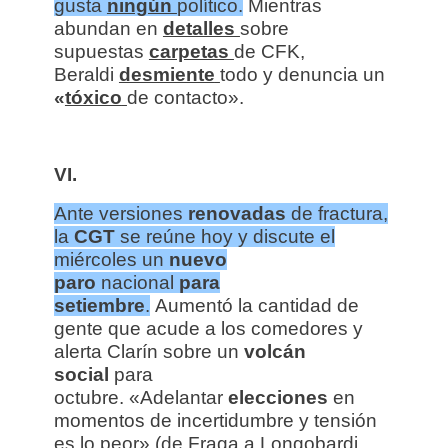
gusta
ningún
político.
Mientras
abundan en
detalles
sobre
supuestas
carpetas
de CFK,
Beraldi
desmiente
todo y denuncia un
«
tóxico
de contacto».
VI.
Ante versiones
renovadas
de fractura,
la
CGT
se reúne hoy y discute el
miércoles un
nuevo
paro
nacional
para
setiembre
.
Aumentó la cantidad de
gente que acude a los comedores y
alerta Clarín sobre un
volcán
social
para
octubre. «Adelantar
elecciones
en
momentos de incertidumbre y tensión
es lo peor» (de Fraga a Longobardi