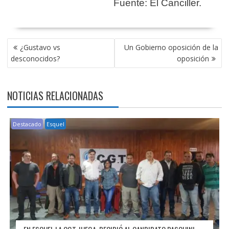
Fuente: El Canciller.
NAVEGACIÓN
¿Gustavo vs
Un Gobierno oposición de la
DE
desconocidos?
oposición
ENTRADAS
NOTICIAS RELACIONADAS
Destacado
Esquel