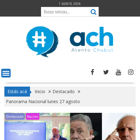
Saltar
7 AGOSTO, 2026
al
contenido
Estás acá
Inicio
Destacado
Panorama Nacional lunes 27 agosto
Destacado
Nación