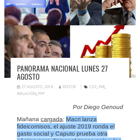
PANORAMA NACIONAL LUNES 27
AGOSTO
27 AGOSTO, 2018
EDITOR
CGT
,
FMI
,
INFLACIÓN
,
PPP
Por Diego Genoud
Mañana
cargada
:
Macri lanza
fideicomisos, el ajuste 2019 ronda el
gasto social y Caputo prueba otra