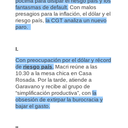
pócima para disipar el riesgo país y los
fantasmas de default.
Con malos
presagios para la inflación, el dólar y el
riesgo país,
la CGT analiza un nuevo
paro.
I.
Con preocupación por el dólar y récord
de
riesgo país
,
Macri reúne a las
10.30 a la mesa chica en Casa
Rosada. Por la tarde, atiende a
Garavano y recibe al grupo de
“simplificación productiva”, con
la
obsesión de extirpar la burocracia y
bajar el gasto.