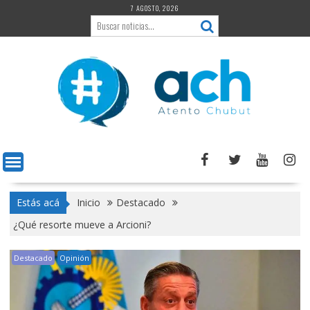
Saltar
7 AGOSTO, 2026
al
contenido
Estás acá
Inicio
Destacado
¿Qué resorte mueve a Arcioni?
Destacado
Opinión