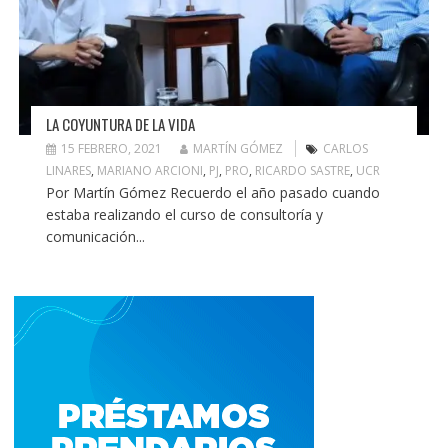
LA COYUNTURA DE LA VIDA
15 FEBRERO, 2021
MARTÍN GÓMEZ
CARLOS
LINARES
,
MARIANO ARCIONI
,
PJ
,
PRO
,
RICARDO SASTRE
,
UCR
Por Martín Gómez Recuerdo el año pasado cuando
estaba realizando el curso de consultoría y
comunicación...