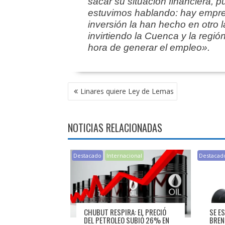
sacar su situación financiera, p
estuvimos hablando: hay empres
inversión la han hecho en otro 
invirtiendo la Cuenca y la regió
hora de generar el empleo».
NAVEGACIÓN
Linares quiere Ley de Lemas
DE
ENTRADAS
NOTICIAS RELACIONADAS
Destacado
Internacional
Destacad
CHUBUT RESPIRA: EL PRECIÓ
SE E
DEL PETROLEO SUBIÓ 26% EN
BREN