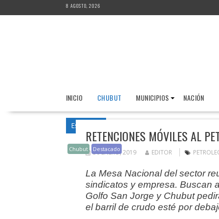
Saltar
8 AGOSTO, 2026
al
contenido
INICIO
CHUBUT
MUNICIPIOS
NACIÓN
Estás acá
Inicio
Destacado
Retencione
RETENCIONES MÓVILES AL PET
Chubut
Destacado
30 ENERO, 2019
EDITOR
PETROLE
La Mesa Nacional del sector reun
sindicatos y empresa. Buscan a
Golfo San Jorge y Chubut pedir
el barril de crudo esté por deba