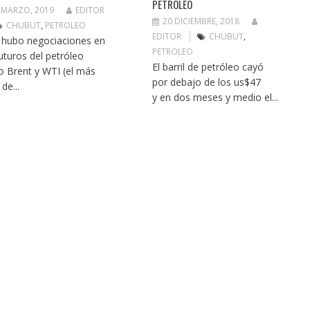
PETRÓLEO
 MARZO, 2019
EDITOR
20 DICIEMBRE, 2018
CHUBUT
,
PETROLEO
EDITOR
CHUBUT
,
 hubo negociaciones en
PETROLEO
futuros del petróleo
El barril de petróleo cayó
o Brent y WTI (el más
por debajo de los us$47
 de...
y en dos meses y medio el...