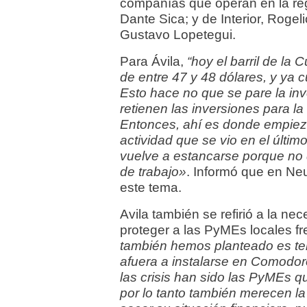
compañías que operan en la reg
Dante Sica; y de Interior, Rogeli
Gustavo Lopetegui.
Para Ávila,
“hoy el barril de la 
de entre 47 y 48 dólares, y ya 
Esto hace no que se pare la inv
retienen las inversiones para la
Entonces, ahí es donde empiez
actividad que se vio en el últi
vuelve a estancarse porque no 
de trabajo»
. Informó que en Ne
este tema.
Avila también se refirió a la n
proteger a las PyMEs locales fre
también hemos planteado es ter
afuera a instalarse en Comodo
las crisis han sido las PyMEs q
por lo tanto también merecen la