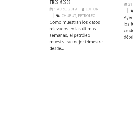
TRES MESES
21
1 ABRIL, 2019
EDITOR
CHUBUT
,
PETROLEO
Ayer
Como muestran los datos
los 
relevados en las últimas
crud
semanas, el petróleo
débil
muestra su mejor trimestre
desde...