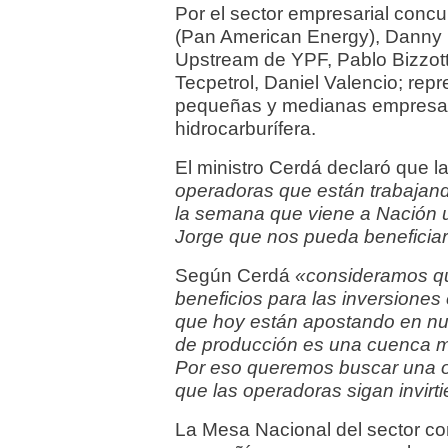
Por el sector empresarial conc
(Pan American Energy), Danny M
Upstream de YPF, Pablo Bizzotto
Tecpetrol, Daniel Valencio; rep
pequeñas y medianas empresas 
hidrocarburífera.
El ministro Cerdá declaró que l
operadoras que están trabajando
la semana que viene a Nación u
Jorge que nos pueda beneficiar
Según Cerdá
«consideramos qu
beneficios para las inversiones
que hoy están apostando en nue
de producción es una cuenca m
Por eso queremos buscar una o
que las operadoras sigan invirt
La Mesa Nacional del sector con