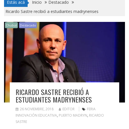
Estás acá
Inicio
Destacado
Ricardo Sastre recibió a estudiantes madrynenses
Chubut
Destacado
RICARDO SASTRE RECIBIÓ A
ESTUDIANTES MADRYNENSES
26 NOVIEMBRE, 2018
EDITOR
FERIA
INNOVACIÓN EDUCATIVA
,
PUERTO MADRYN
,
RICARDO
SASTRE