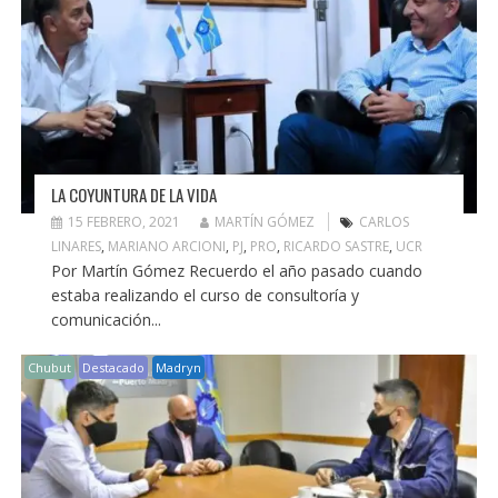
LA COYUNTURA DE LA VIDA
15 FEBRERO, 2021
MARTÍN GÓMEZ
CARLOS
LINARES
,
MARIANO ARCIONI
,
PJ
,
PRO
,
RICARDO SASTRE
,
UCR
Por Martín Gómez Recuerdo el año pasado cuando
estaba realizando el curso de consultoría y
comunicación...
Chubut
Destacado
Madryn