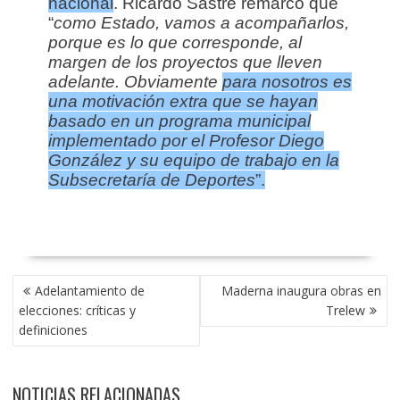
nacional
. Ricardo Sastre remarcó que
“
como Estado, vamos a acompañarlos,
porque es lo que corresponde, al
margen de los proyectos que lleven
adelante. Obviamente
para nosotros es
una motivación extra que se hayan
basado en un programa municipal
implementado por el Profesor Diego
González y su equipo de trabajo en la
Subsecretaría de Deportes
”.
NAVEGACIÓN
Adelantamiento de
Maderna inaugura obras en
DE
elecciones: críticas y
Trelew
ENTRADAS
definiciones
NOTICIAS RELACIONADAS