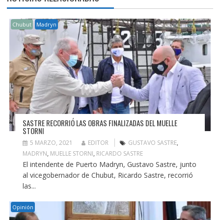
Chubut
Madryn
SASTRE RECORRIÓ LAS OBRAS FINALIZADAS DEL MUELLE
STORNI
5 MARZO, 2021
EDITOR
GUSTAVO SASTRE
,
MADRYN
,
MUELLE STORNI
,
RICARDO SASTRE
El intendente de Puerto Madryn, Gustavo Sastre, junto
al vicegobernador de Chubut, Ricardo Sastre, recorrió
las...
Opinión