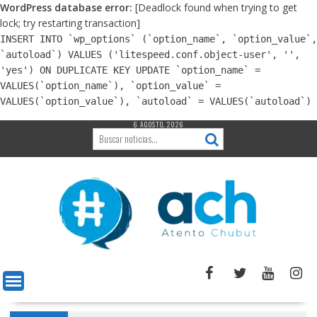
WordPress database error:
[Deadlock found when trying to get
lock; try restarting transaction]
INSERT INTO `wp_options` (`option_name`, `option_value`,
`autoload`) VALUES ('litespeed.conf.object-user', '',
'yes') ON DUPLICATE KEY UPDATE `option_name` =
VALUES(`option_name`), `option_value` =
VALUES(`option_value`), `autoload` = VALUES(`autoload`)
6 AGOSTO, 2026
Saltar
al
contenido