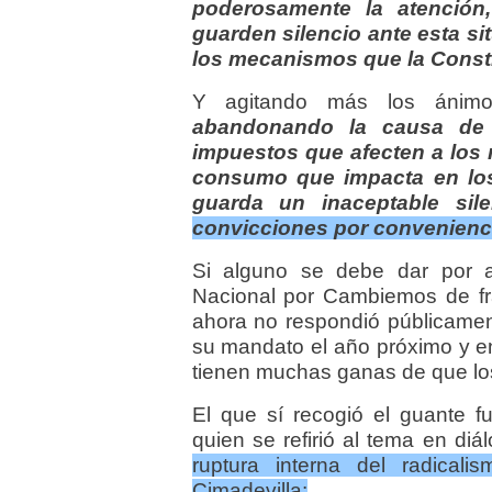
poderosamente la atención,
guarden silencio ante esta s
los mecanismos que la Consti
Y agitando más los ánimo
abandonando la causa de
impuestos que afecten a los 
consumo que impacta en los
guarda un inaceptable sil
convicciones por convenienc
Si alguno se debe dar por a
Nacional por Cambiemos de fra
ahora no respondió públicament
su mandato el año próximo y en
tienen muchas ganas de que lo
El que sí recogió el guante f
quien se refirió al tema en d
ruptura interna del radicali
Cimadevilla: