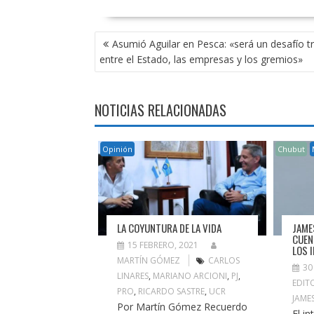
NAVEGACIÓN
Asumió Aguilar en Pesca: «será un desafío tr
DE
entre el Estado, las empresas y los gremios»
ENTRADAS
NOTICIAS RELACIONADAS
Opinión
Chubut
LA COYUNTURA DE LA VIDA
JAME
CUEN
15 FEBRERO, 2021
LOS 
MARTÍN GÓMEZ
CARLOS
30
LINARES
,
MARIANO ARCIONI
,
PJ
,
EDIT
PRO
,
RICARDO SASTRE
,
UCR
JAME
Por Martín Gómez Recuerdo
El i