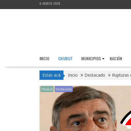
Saltar
6 AGOSTO, 2026
al
contenido
INICIO
CHUBUT
MUNICIPIOS
NACIÓN
Estás acá
Inicio
Destacado
Rupturas 
Chubut
Destacado