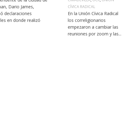
an, Dario James,
CÍVICA RADICAL
dó declaraciones
En la Unión Cívica Radical
ales en donde realizó
los correligionarios
empezaron a cambiar las
reuniones por zoom y las...