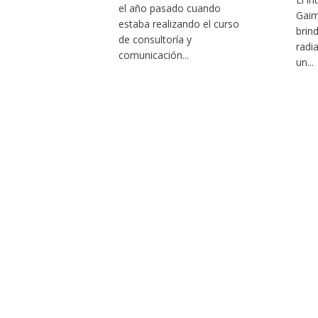
el año pasado cuando
Gaim
estaba realizando el curso
brin
de consultoría y
radi
comunicación...
un...