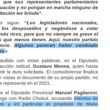
 que sus representantes parlamentarios
ituación y no pongan en marcha ninguno de
tución les brinda”.
s sigue:
“Los legisladores nacionales,
 los desposeídos y negándose a votar
más ricos, para que no siempre se grave el
 que menos tienen. Aquí, nuestro partido
encio.
Algunos parecen haber cambiado
ia.
«
ludido con estas palabras, es el Diputado
cción radical,
Gustavo Menna
, quien hasta
e la dura solicitada. El comodorense finaliza
 vistas al documento de su propio partido, no
s represente en el 2021.
ue el Diputado Provincial
Manuel Pagliaroni
,
iálogo con Radio Chubut, acusando
intentos de
smo y en particular el propósito de Mario