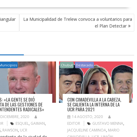
iangular
La Municipalidad de Trelew convoca a voluntarios para
el Plan Detectar
Municipios
Chubut
Destacado
S: «LA GENTE SE DIÓ
CON CIMADEVILLA A LA CABEZA,
TA DE LAS GESTIONES DE
SE CALIENTA LA INTERNA DE LA
INTENDENTES RADICALES»
UCR PARA 2021
 DICIEMBRE, 2020
14 AGOSTO, 2020
OR
ESQUEL
,
GAIMAN
,
EDITOR
GUSTAVO MENNA
,
S
,
RAWSON
,
UCR
JACQUELINE CAMINOA
,
MARIO
ntendente de la ciudad de
CIMADEVILLA
,
UCR
,
UNIÓN