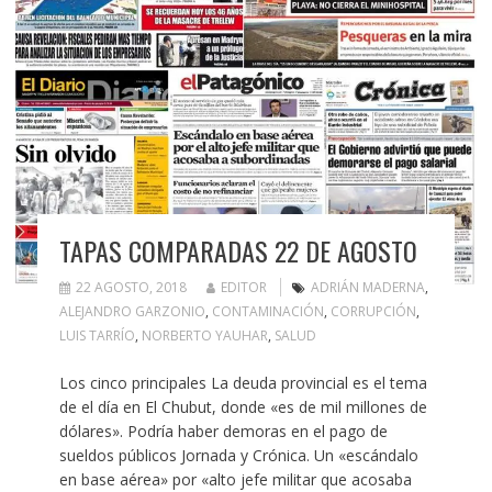
TAPAS COMPARADAS 22 DE AGOSTO
22 AGOSTO, 2018
EDITOR
ADRIÁN MADERNA
,
ALEJANDRO GARZONIO
,
CONTAMINACIÓN
,
CORRUPCIÓN
,
LUIS TARRÍO
,
NORBERTO YAUHAR
,
SALUD
Los cinco principales La deuda provincial es el tema
de el día en El Chubut, donde «es de mil millones de
dólares». Podría haber demoras en el pago de
sueldos públicos Jornada y Crónica. Un «escándalo
en base aérea» por «alto jefe militar que acosaba