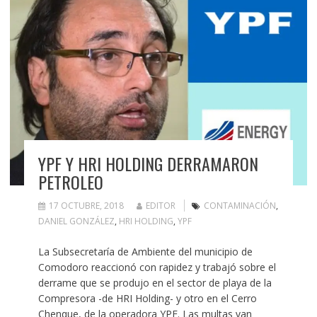
YPF Y HRI HOLDING DERRAMARON
PETROLEO
17 OCTUBRE, 2018
EDITOR
CONTAMINACIÓN
,
DANIEL GONZÁLEZ
,
HRI HOLDING
,
YPF
La Subsecretaría de Ambiente del municipio de
Comodoro reaccionó con rapidez y trabajó sobre el
derrame que se produjo en el sector de playa de la
Compresora -de HRI Holding- y otro en el Cerro
Chenque, de la operadora YPF. Las multas van