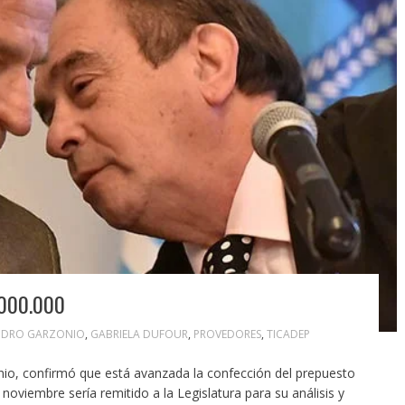
000.000
NDRO GARZONIO
,
GABRIELA DUFOUR
,
PROVEDORES
,
TICADEP
nio, confirmó que está avanzada la confección del prepuesto
 noviembre sería remitido a la Legislatura para su análisis y