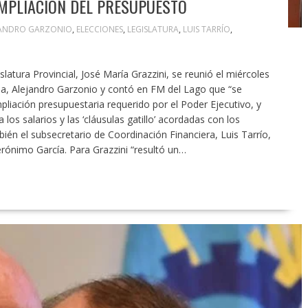
MPLIACIÓN DEL PRESUPUESTO
JANDRO GARZONIO
,
ELECCIONES
,
LEGISLATURA
,
LUIS TARRÍO
,
latura Provincial, José María Grazzini, se reunió el miércoles
ia, Alejandro Garzonio y contó en FM del Lago que “se
liación presupuestaria requerido por el Poder Ejecutivo, y
los salarios y las ‘cláusulas gatillo’ acordadas con los
ién el subsecretario de Coordinación Financiera, Luis Tarrío,
rónimo García. Para Grazzini “resultó un…