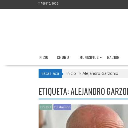
Saltar
7 AGOSTO, 2026
al
contenido
INICIO
CHUBUT
MUNICIPIOS
NACIÓN
Estás acá
Inicio
Alejandro Garzonio
ETIQUETA:
ALEJANDRO GARZO
Chubut
Destacado