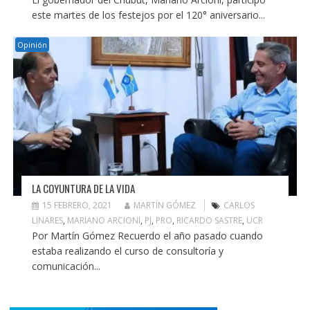
este martes de los festejos por el 120° aniversario...
Opinión
LA COYUNTURA DE LA VIDA
15 FEBRERO, 2021
MARTÍN GÓMEZ
CARLOS
LINARES
,
MARIANO ARCIONI
,
PJ
,
PRO
,
RICARDO SASTRE
,
UCR
Por Martín Gómez Recuerdo el año pasado cuando
estaba realizando el curso de consultoría y
comunicación...