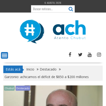
Saltar
6 AGOSTO, 2026
al
contenido
Estás acá
Inicio
Destacado
Garzonio: achicamos el déficit de $850 a $200 millones
Chubut
Destacado