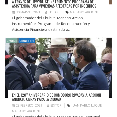
A TRAVÉS DEL IPVYDU SE INSTRUMENTÓ PROGRAMA DE
ASISTENCIA PARA VIVIENDAS AFECTADAS POR INCENDIOS
30 MARZO, 2021
EDITOR
MARIANO ARCIONI
El gobernador del Chubut, Mariano Arcioni,
instrumentó el Programa de Reconstrucción y
Asistencia Financiera destinado a...
Chubut
Comodoro
EN EL 120° ANIVERSARIO DE COMODORO RIVADAVIA, ARCIONI
ANUNCIÓ OBRAS PARA LA CIUDAD
23 FEBRERO, 2021
EDITOR
JUAN PABLO LUQUE
,
MARIANO ARCIONI
El gobernador del Chubut, Mariano Arcioni, participó