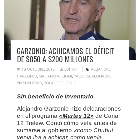
GARZONIO: ACHICAMOS EL DÉFICIT
DE $850 A $200 MILLONES
18 OCTUBRE, 2018
EDITOR
ALEJANDRO
GARZONIO
,
MARIANO ARCIONI
,
PAGO ESCALONADO
,
PRESUPUESTO
,
ROGELIO FRIGERIO
Sin beneficio de inventario
Alejandro G
arzonio hizo delcaraciones
en el programa
«Martes 12»
de Canal
12 Trelew. Contó cómo veía antes de
sumarse al gobierno
«
como Chubut
venia iba a achicar, como venía