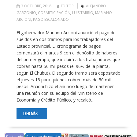
3 OCTUBRE, 2018
EDITOR
ALEJANDRO
GARZONIO
,
COPARTICIPACIÓN
,
LUIS TARRÍO
,
MARIANO
ARCIONI
,
PAGO ESCALONADO
El gobernador Mariano Arcioni anunció el pago de
sueldos en dos tramos para los trabajadores del
Estado provincial. El cronograma de pagos
comenzará el martes 9 con el depósito de haberes
del primer grupo, que incluirá a los trabajadores que
cobran hasta 50 mil pesos (el 96% de la planta,
según El Chubut). El segundo tramo será depositado
el jueves 18 para quienes cobren más de 50 mil
pesos. Arcioni hizo el anuncio luego de mantener
una reunión con su equipo del Ministerio de
Economía y Crédito Público, y recalcó…
LEER MÁS...
Destacado
Resumen de noticias