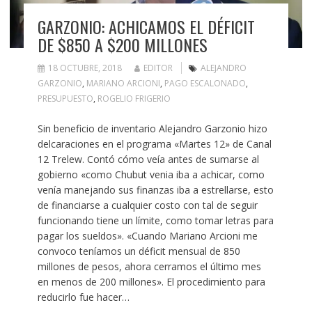
GARZONIO: ACHICAMOS EL DÉFICIT
DE $850 A $200 MILLONES
18 OCTUBRE, 2018
EDITOR
ALEJANDRO
GARZONIO
,
MARIANO ARCIONI
,
PAGO ESCALONADO
,
PRESUPUESTO
,
ROGELIO FRIGERIO
Sin beneficio de inventario Alejandro Garzonio hizo
delcaraciones en el programa «Martes 12» de Canal
12 Trelew. Contó cómo veía antes de sumarse al
gobierno «como Chubut venia iba a achicar, como
venía manejando sus finanzas iba a estrellarse, esto
de financiarse a cualquier costo con tal de seguir
funcionando tiene un límite, como tomar letras para
pagar los sueldos». «Cuando Mariano Arcioni me
convoco teníamos un déficit mensual de 850
millones de pesos, ahora cerramos el último mes
en menos de 200 millones». El procedimiento para
reducirlo fue hacer…