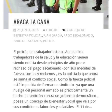
ARACA LA CANA
21 JUNIO, 2018
EDITOR
CONCEJO DE
BIENESTAR POLICIAL
,
JUAN GARCÍA
,
PAGO ESCALONADO
,
PARO DE ESTATALES
,
POLICIA
El policía, un trabajador estatal. Aunque los
trabajadores de la salud y la educación vienen
siendo noticia desde principios de año por el
rechazo del pago escalonado -con sus medidas de
fuerza, tomas y reclamos-, es la policía la que ahora
se suma al conflicto social. Como la fuerza policial
está impedida de formar un sindicato -ya que una
huelga del personal armado es prácticamente un
hecho de sedición contra un gobierno democrático-,
posee un Concejo de Bienestar Social que vela por
sus condiciones laborales y salariales. El 11 de…