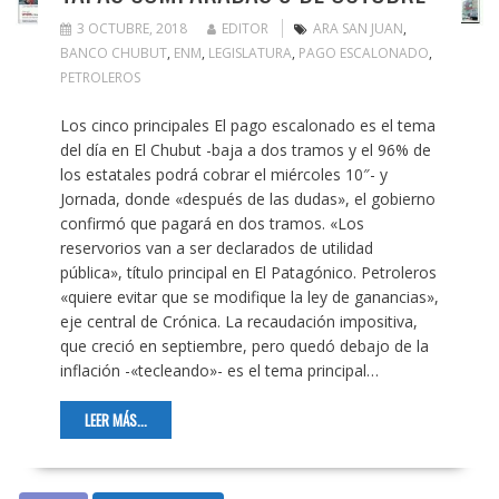
3 OCTUBRE, 2018
EDITOR
ARA SAN JUAN
,
BANCO CHUBUT
,
ENM
,
LEGISLATURA
,
PAGO ESCALONADO
,
PETROLEROS
Los cinco principales El pago escalonado es el tema
del día en El Chubut -baja a dos tramos y el 96% de
los estatales podrá cobrar el miércoles 10″- y
Jornada, donde «después de las dudas», el gobierno
confirmó que pagará en dos tramos. «Los
reservorios van a ser declarados de utilidad
pública», título principal en El Patagónico. Petroleros
«quiere evitar que se modifique la ley de ganancias»,
eje central de Crónica. La recaudación impositiva,
que creció en septiembre, pero quedó debajo de la
inflación -«tecleando»- es el tema principal…
LEER MÁS...