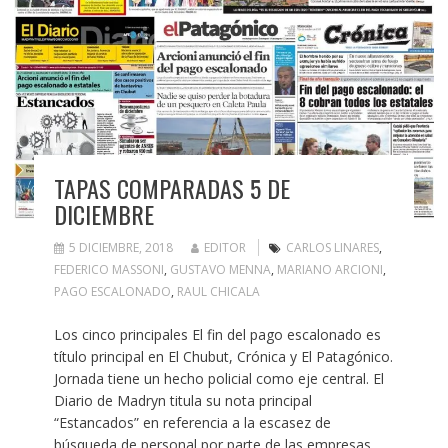
TAPAS COMPARADAS 5 DE
DICIEMBRE
5 DICIEMBRE, 2018
EDITOR
CARLOS LINARES
,
FEDERICO MASSONI
,
GUSTAVO MENNA
,
MARIANO ARCIONI
,
PAGO ESCALONADO
,
RAUL CHICALA
Los cinco principales El fin del pago escalonado es
título principal en El Chubut, Crónica y El Patagónico.
Jornada tiene un hecho policial como eje central. El
Diario de Madryn titula su nota principal
“Estancados” en referencia a la escasez de
búsqueda de personal por parte de las empresas.