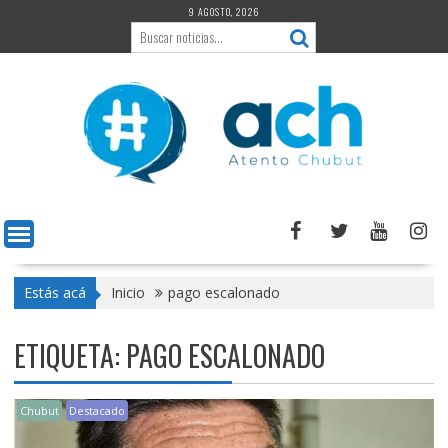
Saltar
9 AGOSTO, 2026
al
contenido
Estás acá
Inicio
pago escalonado
ETIQUETA:
PAGO ESCALONADO
Chubut
Destacado