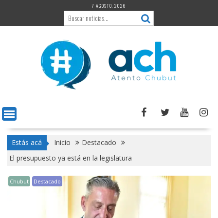
Saltar
7 AGOSTO, 2026
al
contenido
Estás acá
Inicio
Destacado
El presupuesto ya está en la legislatura
Chubut
Destacado