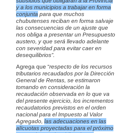
subsidios que obligarán a la Provincia
y a los municipios a trabajar en forma
conjunta
para que muchos
chubutenses reciban en forma salvaje
las consecuencias de un ajuste que
nos obliga a presentar un Presupuesto
austero, y que será llevado adelante
con severidad para evitar caer en
desequilibrios”.
Agrega que “
respecto de los recursos
tributarios recaudados por la Dirección
General de Rentas, se estimaron
tomando en consideración la
recaudación observada en lo que va
del presente ejercicio, los incrementos
recaudatorios previstos en el orden
nacional para el Impuesto al Valor
Agregado,
las adecuaciones en las
alícuotas proyectadas para el próximo