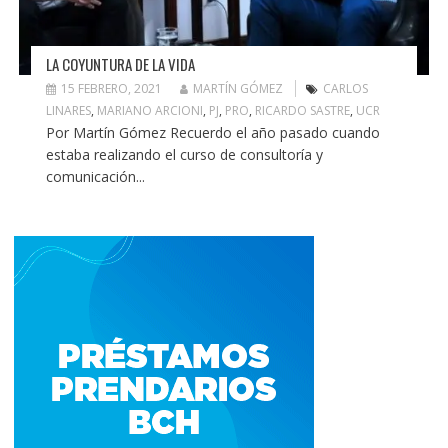
LA COYUNTURA DE LA VIDA
15 FEBRERO, 2021
MARTÍN GÓMEZ
CARLOS
LINARES
,
MARIANO ARCIONI
,
PJ
,
PRO
,
RICARDO SASTRE
,
UCR
Por Martín Gómez Recuerdo el año pasado cuando
estaba realizando el curso de consultoría y
comunicación...