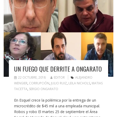
UN FUEGO QUE DERRITE A ONGARATO
22 OCTUBRE, 2018
EDITOR
ALEJANDRO
WENGIER
,
CORRUPCIÓN
,
JULIO RUIZ
,
LEILA NICHOLS
,
MATIAS
TACETTA
,
SERGIO ONGARATO
En Esquel crece la polémica por la entrega de un
microcrédito de $45 mil a una empleada municipal.
Robos y robo El martes 25 de septiembre el Área