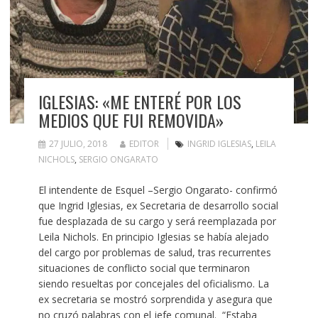
IGLESIAS: «ME ENTERÉ POR LOS
MEDIOS QUE FUI REMOVIDA»
27 JULIO, 2018
EDITOR
INGRID IGLESIAS
,
LEILA
NICHOLS
,
SERGIO ONGARATO
El intendente de Esquel –Sergio Ongarato- confirmó
que Ingrid Iglesias, ex Secretaria de desarrollo social
fue desplazada de su cargo y será reemplazada por
Leila Nichols. En principio Iglesias se había alejado
del cargo por problemas de salud, tras recurrentes
situaciones de conflicto social que terminaron
siendo resueltas por concejales del oficialismo. La
ex secretaria se mostró sorprendida y asegura que
no cruzó palabras con el jefe comunal. “Estaba