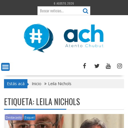
Saltar
6 AGOSTO, 2026
al
contenido
Estás acá
Inicio
Leila Nichols
ETIQUETA:
LEILA NICHOLS
Destacado
Esquel