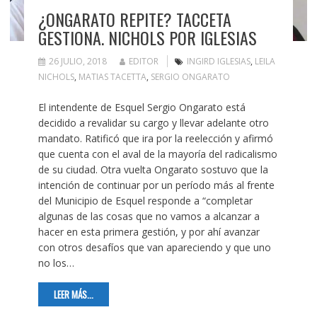
¿ONGARATO REPITE? TACCETA
GESTIONA. NICHOLS POR IGLESIAS
26 JULIO, 2018
EDITOR
INGIRD IGLESIAS
,
LEILA
NICHOLS
,
MATIAS TACETTA
,
SERGIO ONGARATO
El intendente de Esquel Sergio Ongarato está
decidido a revalidar su cargo y llevar adelante otro
mandato. Ratificó que ira por la reelección y afirmó
que cuenta con el aval de la mayoría del radicalismo
de su ciudad. Otra vuelta Ongarato sostuvo que la
intención de continuar por un período más al frente
del Municipio de Esquel responde a “completar
algunas de las cosas que no vamos a alcanzar a
hacer en esta primera gestión, y por ahí avanzar
con otros desafíos que van apareciendo y que uno
no los…
LEER MÁS...