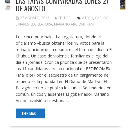
LAS TAPAS COMPARADAS LUNES 27
DE AGOSTO
27 AGOSTO, 2018
EDITOR
ATECH
,
CARLOS
LINARES
,
LEGISLATURA
,
MARIANO ARCIONI
,
RAM
Los cinco principales La Legislatura, donde el
oficialismo «busca obtener los 18 votos para la
refinanciación» de la deuda, es el tema del día en El
Chubut. Un caso de violencia familiar es el eje del
día en Jornada. Crónica prioriza que se presentaron
las 11 candidatas a reina nacional de FEDECOMEX.
«Mal olor» por el secuestro de un cargamento de
tolueno es la prioridad en El Diario de Madryn. El
Patagónico no se publica los lunes. Secundarios en
común, únicos y ausentes El gobernador Mariano
Arcioni «volvió a cuestionar…
LEER MÁS...