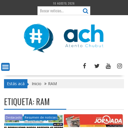
Saltar
10 AGOSTO, 2026
al
contenido
Estás acá
Inicio
RAM
ETIQUETA:
RAM
Destacado
Resumen de noticias